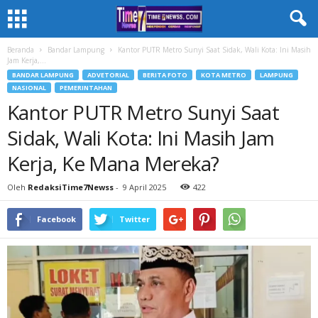
Beranda
Bandar Lampung
Kantor PUTR Metro Sunyi Saat Sidak, Wali Kota: Ini Masih
Jam Kerja,...
BANDAR LAMPUNG
ADVETORIAL
BERITA FOTO
KOTA METRO
LAMPUNG
NASIONAL
PEMERINTAHAN
Kantor PUTR Metro Sunyi Saat
Sidak, Wali Kota: Ini Masih Jam
Kerja, Ke Mana Mereka?
Oleh
RedaksiTime7Newss
-
9 April 2025
422
Facebook
Twitter