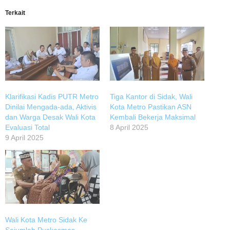
Terkait
Klarifikasi Kadis PUTR Metro
Tiga Kantor di Sidak, Wali
Dinilai Mengada-ada, Aktivis
Kota Metro Pastikan ASN
dan Warga Desak Wali Kota
Kembali Bekerja Maksimal
Evaluasi Total
8 April 2025
9 April 2025
Wali Kota Metro Sidak Ke