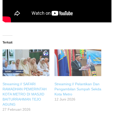
Terkait
Streaming:// SAFARI
Streaming:// Pelantikan Dan
RAMADHAN PEMERINTAH
Pengambilan Sumpah Sekda
KOTA METRO DI MASJID
Kota Metro
BAITURRAHMAN TEJO
12 Juni 2026
AGUNG
27 Februari 2026