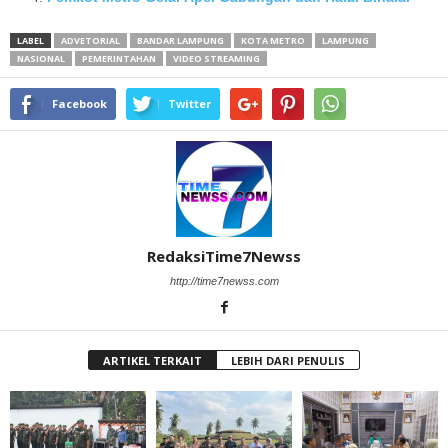
LABEL
ADVETORIAL
BANDAR LAMPUNG
KOTA METRO
LAMPUNG
NASIONAL
PEMERINTAHAN
VIDEO STREAMING
Facebook
Twitter
RedaksiTime7Newss
http://time7newss.com
ARTIKEL TERKAIT
LEBIH DARI PENULIS