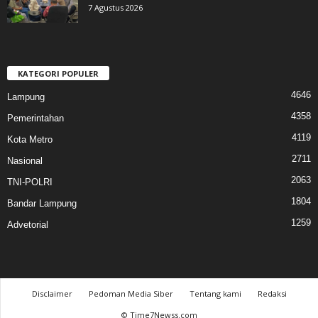
7 Agustus 2026
KATEGORI POPULER
4646
Lampung
4358
Pemerintahan
4119
Kota Metro
2711
Nasional
2063
TNI-POLRI
1804
Bandar Lampung
1259
Advetorial
Disclaimer
Pedoman Media Siber
Tentang kami
Redaksi
© Time7Newss.com