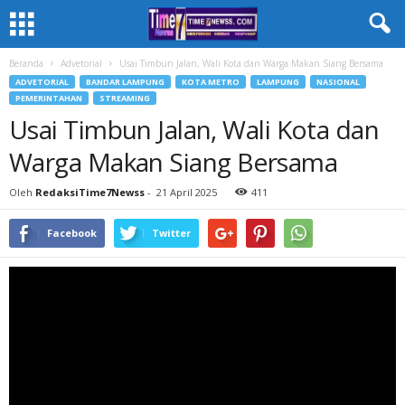
Beranda
Advetorial
Usai Timbun Jalan, Wali Kota dan Warga Makan Siang Bersama
ADVETORIAL
BANDAR LAMPUNG
KOTA METRO
LAMPUNG
NASIONAL
PEMERINTAHAN
STREAMING
Usai Timbun Jalan, Wali Kota dan
Warga Makan Siang Bersama
Oleh
RedaksiTime7Newss
-
21 April 2025
411
Facebook
Twitter