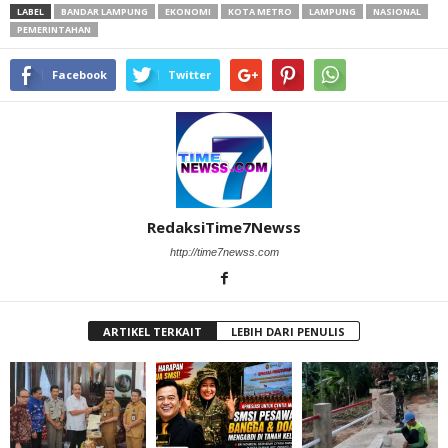
LABEL
BANDAR LAMPUNG
EKONOMI
KOTA METRO
LAMPUNG
NASIONAL
PEMERINTAHAN
Facebook
Twitter
RedaksiTime7Newss
http://time7newss.com
ARTIKEL TERKAIT
LEBIH DARI PENULIS