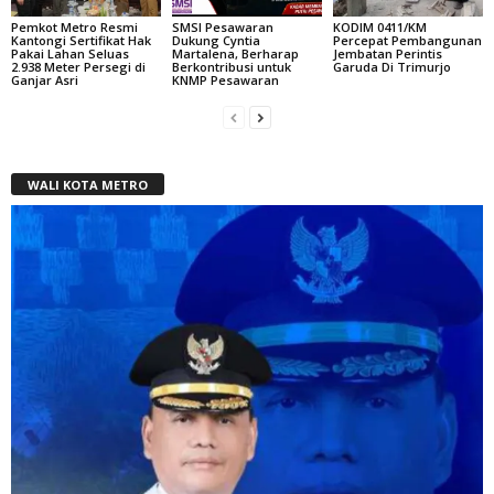
Pemkot Metro Resmi
SMSI Pesawaran
KODIM 0411/KM
Kantongi Sertifikat Hak
Dukung Cyntia
Percepat Pembangunan
Pakai Lahan Seluas
Martalena, Berharap
Jembatan Perintis
2.938 Meter Persegi di
Berkontribusi untuk
Garuda Di Trimurjo
Ganjar Asri
KNMP Pesawaran
WALI KOTA METRO