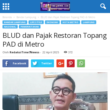
Beranda
Bandar Lampung
BLUD dan Pajak Restoran Topang PAD di Metro
BANDAR LAMPUNG
LIFE STYLE
EKONOMI
KOTA METRO
LAMPUNG
NASIONAL
PEMERINTAHAN
BLUD dan Pajak Restoran Topang
PAD di Metro
Oleh
RedaksiTime7Newss
-
22 April 2025
372
Facebook
Twitter