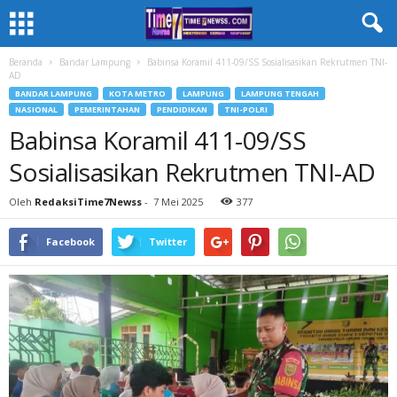
Beranda
Bandar Lampung
Babinsa Koramil 411-09/SS Sosialisasikan Rekrutmen TNI-
AD
BANDAR LAMPUNG
KOTA METRO
LAMPUNG
LAMPUNG TENGAH
NASIONAL
PEMERINTAHAN
PENDIDIKAN
TNI-POLRI
Babinsa Koramil 411-09/SS
Sosialisasikan Rekrutmen TNI-AD
Oleh
RedaksiTime7Newss
-
7 Mei 2025
377
Facebook
Twitter