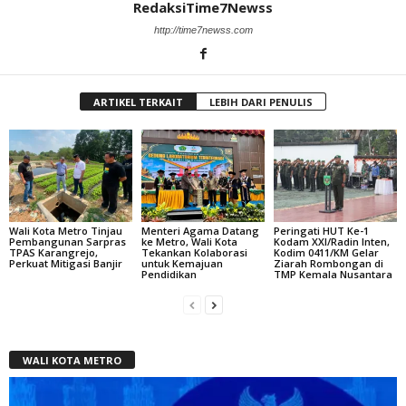
RedaksiTime7Newss
http://time7newss.com
ARTIKEL TERKAIT
LEBIH DARI PENULIS
Wali Kota Metro Tinjau
Menteri Agama Datang
Peringati HUT Ke-1
Pembangunan Sarpras
ke Metro, Wali Kota
Kodam XXI/Radin Inten,
TPAS Karangrejo,
Tekankan Kolaborasi
Kodim 0411/KM Gelar
Perkuat Mitigasi Banjir
untuk Kemajuan
Ziarah Rombongan di
Pendidikan
TMP Kemala Nusantara
WALI KOTA METRO