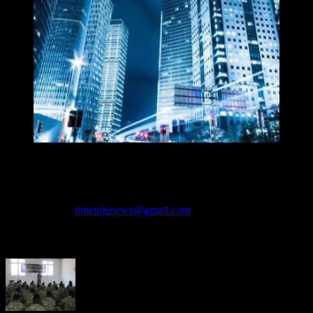
Redaksi Time7newss.com memberikan Informasi kepada Publik
secara cepat, Akurat, Cerdas, Responsif dan Profesional. WhatsApp
: 081278071527
Hubungi kami:
timetujunews@gmail.com
BERITA LEBIH