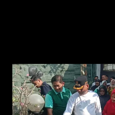
Kali ini, keduanya turun langsung ke sejumlah wilayah di Kota Metro guna
mengecek kondisi lingkungan dan potensi sarang nyamuk penyebab
penyakit yang masih menjadi ancaman kesehatan serius itu.
Kegiatan ini merupakan bagian dari gerakan serentak pemberantasan
sarang nyamuk (PSN) yang juga dikombinasikan dengan program Satu
Rumah Satu Jumantik atau juru pemantau jentik. Program tersebut
mengajak seluruh masyarakat untuk aktif berpartisipasi dalam memantau
dan menanggulangi tempat-tempat berkembangbiaknya nyamuk di
lingkungan warga.