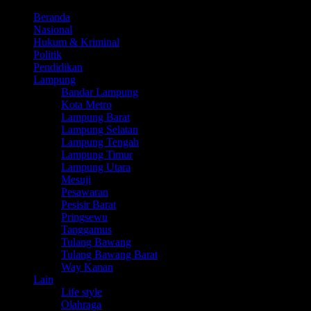
Beranda
Nasional
Hukum & Kriminal
Politik
Pendidikan
Lampung
Bandar Lampung
Kota Metro
Lampung Barat
Lampung Selatan
Lampung Tengah
Lampung Timur
Lampung Utara
Mesuji
Pesawaran
Pesisir Barat
Pringsewu
Tanggamus
Tulang Bawang
Tulang Bawang Barat
Way Kanan
Lain
Life style
Olahraga