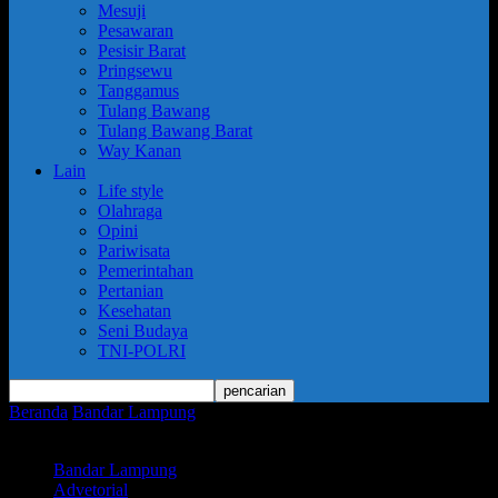
Mesuji
Pesawaran
Pesisir Barat
Pringsewu
Tanggamus
Tulang Bawang
Tulang Bawang Barat
Way Kanan
Lain
Life style
Olahraga
Opini
Pariwisata
Pemerintahan
Pertanian
Kesehatan
Seni Budaya
TNI-POLRI
Beranda
Bandar Lampung
Bambang-Rafieq Tinjau Langsung Titik
Rawan DBD Di Kota Metro
Bandar Lampung
Advetorial