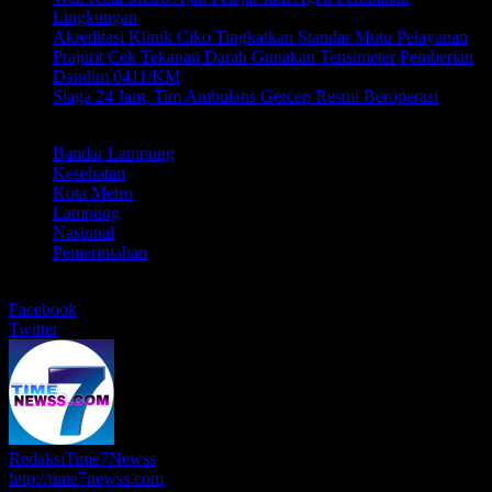
Lingkungan
Akreditasi Klinik Ciko Tingkatkan Standar Mutu Pelayanan
Prajurit Cek Tekanan Darah Gunakan Tensimeter Pemberian
Dandim 0411/KM
Siaga 24 Jam, Tim Ambulans Gercep Resmi Beroperasi
LABEL
Bandar Lampung
Kesehatan
Kota Metro
Lampung
Nasional
Pemerintahan
BERBAGI
Facebook
Twitter
RedaksiTime7Newss
http://time7newss.com