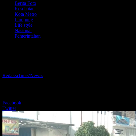
Berita Foto
Kesehatan
Kota Metro
Lampung
Life style
Nasional
Pemerintahan
Bambang-Rafieq Tinjau Langsung Titik
Rawan DBD Di Kota Metro
Oleh
RedaksiTime7Newss
-
16 Mei 2025
332
BERBAGI
Facebook
Twitter