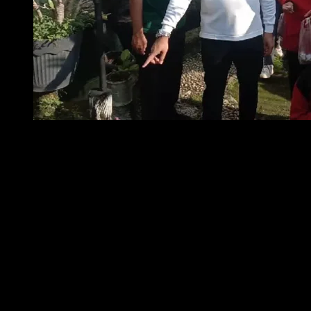
Foto : Wali Kota Metro H.Bambang Iman Santoso saat meninj
Abate di salah satu rumah warga
Wakil Wali Kota Metro, Dr. M. Rafieq Adi Pradana menegaskan bahwa
kunci utama dalam menekan kasus DBD adalah pencegahan. Menurutnya,
identifikasi titik-titik genangan air di rumah-rumah warga sangat penting,
mengingat nyamuk Aedes aegypti dapat berkembang biak di air bersih
sekalipun.
“
Jadi dalam menangani kasus DBD ini, yang paling penting adalah
pencegahan. Kita harus melihat mana saja titik-titik yang memungkinkan
jadi tempat berkembangbiaknya nyamuk
,” kata Rafieq saat meninjau salah
satu rumah warga secara acak di wilayah Kelurahan Banjarsari,
Kecamatan Metro Utara, Jum’at (16/5/2025).
“
Tadi saat meninjau langsung, kami melihat banyak pot bunga dengan air