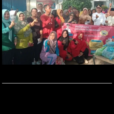
Foto : Pemkot Metro melalui Dinas Kesehatan melakukan gerakan
serentak pemberantasan sarang nyamuk (PSN)
Time7Newss.com, Kota Metro.
Pemerintah Kota Metro di bawah kepemimpinan Wali Kota H. Bambang
Iman Santoso dan Wakil Wali Kota Dr. M. Rafieq Adi Pradana kembali
menunjukkan komitmennya dalam upaya pencegahan Demam Berdarah
Dengue (DBD).