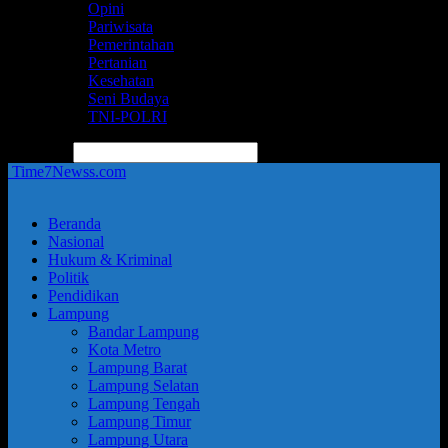
Opini
Pariwisata
Pemerintahan
Pertanian
Kesehatan
Seni Budaya
TNI-POLRI
pencarian
Time7Newss.com
Beranda
Nasional
Hukum & Kriminal
Politik
Pendidikan
Lampung
Bandar Lampung
Kota Metro
Lampung Barat
Lampung Selatan
Lampung Tengah
Lampung Timur
Lampung Utara