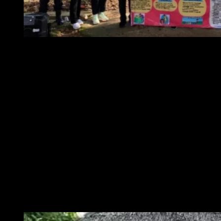
Foto : Pemkot Metro melalui Dinas Kesehatan melakukan gera
nyamuk (PSN)
Ia juga mengingatkan bahwa nyamuk tidak hanya berkembang biak di air
kotor, tetapi juga di air bersih. Rafieq juga menggarisbawahi bahwa
masalah DBD bukan sekadar isu musiman, melainkan tantangan tahunan
yang harus terus dikawal secara konsisten.
“
Target kita tahun depan, angka kasus DBD harus turun lebih rendah dari
tahun ini. Kalau bisa, jangan sampai mencapai angka 100 kasus. Ini perlu
menjadi perhatian bersama, air-air sisa seperti di botol atau gelas sebaiknya
langsung dibuang atau disiram ke tanaman
,” tambahnya.
Dalam kunjungannya ke Kecamatan Metro Utara, Rafieq juga menyoroti
lemahnya sosialisasi kader jumantik di beberapa wilayah. Ia menekankan
perlunya pendekatan yang berbasis bukti agar pemerintah dapat
memastikan bahwa upaya edukasi benar-benar sampai ke masyarakat.