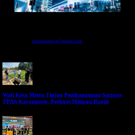
Redaksi Time7newss.com memberikan Informasi kepada Publik
secara cepat, Akurat, Cerdas, Responsif dan Profesional. WhatsApp
: 081278071527
Hubungi kami:
timetujunews@gmail.com
BERITA LEBIH
Wali Kota Metro Tinjau Pembangunan Sarpras
TPAS Karangrejo, Perkuat Mitigasi Banjir
9 Agustus 2026