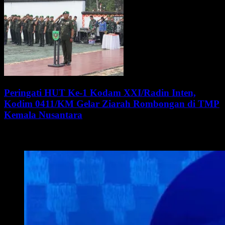
Peringati HUT Ke-1 Kodam XXI/Radin Inten,
Kodim 0411/KM Gelar Ziarah Rombongan di TMP
Kemala Nusantara
WALI KOTA METRO