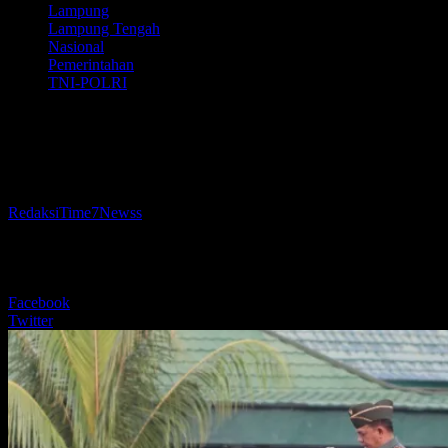
Lampung
Lampung Tengah
Nasional
Pemerintahan
TNI-POLRI
Dandim 0411/KM Bacakan Amanat
Panglima TNI
Oleh
RedaksiTime7Newss
-
19 Mei 2025
334
BERBAGI
Facebook
Twitter