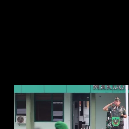
Dandim 0411/KM, Letkol Inf Noval Darmawan,S.H.,M.I.P. bertindak selaku
Irup pada Upacara Bendera Bulanan Kodim 0411/KM bertempat di
Lapangan Apel Kodim 0411/KM, Jl. Veteran No. 53 Bd.22 Kel. Hadimulyo
Barat Kec. Metro Pusat Kota Metro. Senin (19/05/2025)
Selaku Perwira Upacara Kapten Inf Gunawan dengan Komandan Upacara
Kapten Arh Rahmat M., upacara tersebut di ikuti oleh para Perwira Kodim
0411/KM diantaranya Kasdim 0411/KM Mayor Inf Wawan Cahya
Gunawan,S.H., para Perwira Staf serta Danramil Jajaran, Danunit Intel
Lettu Inf Zainuri, Anggota dan PNS Jajaran Kodim 0411/KM.
Pada kesempatan tersebut, Dandim 0411/KM membacakan Amanat
Panglima TNI yang isinya :