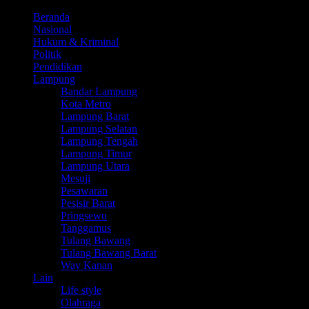
Beranda
Nasional
Hukum & Kriminal
Politik
Pendidikan
Lampung
Bandar Lampung
Kota Metro
Lampung Barat
Lampung Selatan
Lampung Tengah
Lampung Timur
Lampung Utara
Mesuji
Pesawaran
Pesisir Barat
Pringsewu
Tanggamus
Tulang Bawang
Tulang Bawang Barat
Way Kanan
Lain
Life style
Olahraga