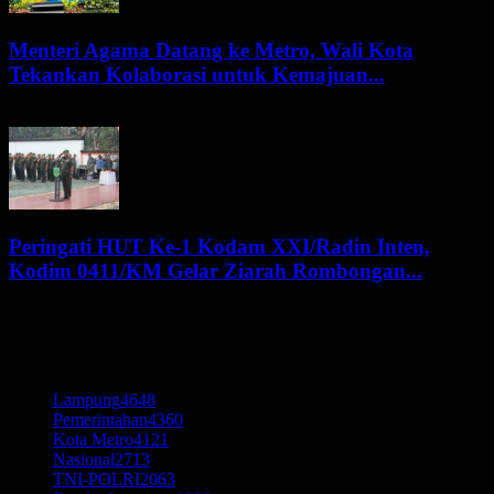
Menteri Agama Datang ke Metro, Wali Kota
Tekankan Kolaborasi untuk Kemajuan...
8 Agustus 2026
Peringati HUT Ke-1 Kodam XXI/Radin Inten,
Kodim 0411/KM Gelar Ziarah Rombongan...
8 Agustus 2026
KATEGORI POPULER
Lampung
4648
Pemerintahan
4360
Kota Metro
4121
Nasional
2713
TNI-POLRI
2063