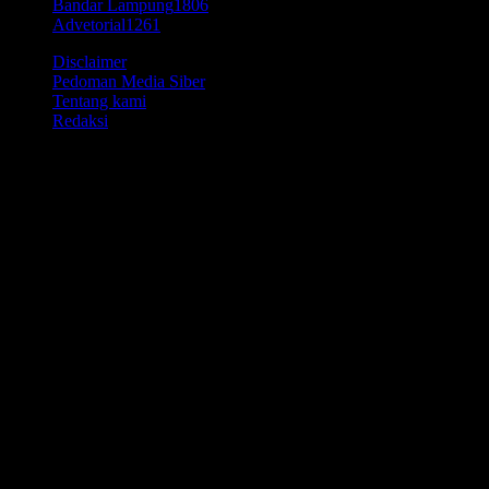
Bandar Lampung
1806
Advetorial
1261
Disclaimer
Pedoman Media Siber
Tentang kami
Redaksi
© Time7Newss.com