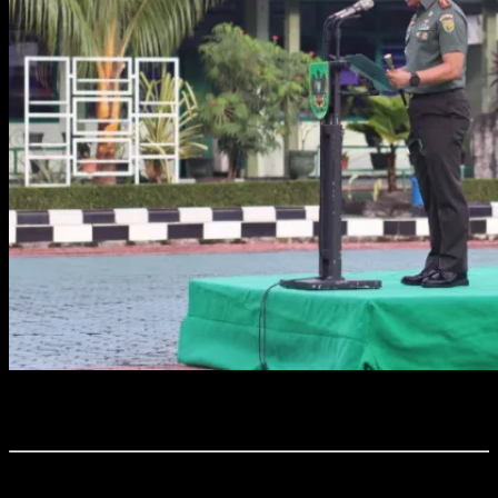
Foto : Dandim 0411/KM saat membacakan Amanat Panglima TNI
pada Upacara Bendera Bulanan.
Time7Newss.com, Kota Metro.