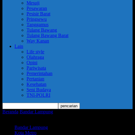
Mesuji
Pesawaran
Pesisir Barat
Pringsewu
Tanggamus
Tulang Bawang
Tulang Bawang Barat
Way Kanan
Lain
Life style
Olahraga
Opini
Pariwisata
Pemerintahan
Pertanian
Kesehatan
Seni Budaya
TNI-POLRI
Beranda
Bandar Lampung
Dandim 0411/KM Bacakan Amanat
Panglima TNI
Bandar Lampung
Kota Metro