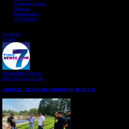
Lampung Tengah
Nasional
Pemerintahan
TNI-POLRI
BERBAGI
Facebook
Twitter
RedaksiTime7Newss
http://time7newss.com
ARTIKEL TERKAIT
LEBIH DARI PENULIS