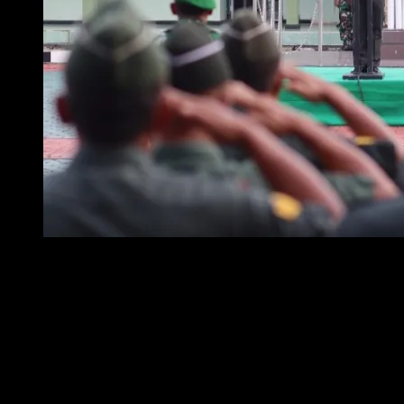
Foto : Dandim 0411/KM, Letkol Inf Noval Darmawan,S.H.,M.I.
Bulanan
1. Pada pagi yang khidmat ini, marilah kita panjatkan syukur ke hadirat
Tuhan Yang Maha Esa, karena atas limpahan rahmat-Nya, kita dapat
melaksanakan Upacara Bendera Tujuh Belasan Bulan Mei tahun 2025
sebagai wujud pengabdian tulus kepada masyarakat, bangsa, dan Negara
Kesatuan Republik Indonesia.
2. Upacara ini bukan sekadar rutinitas formal, melainkan momen yang