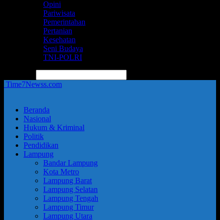
Opini
Pariwisata
Pemerintahan
Pertanian
Kesehatan
Seni Budaya
TNI-POLRI
pencarian
Time7Newss.com
Beranda
Nasional
Hukum & Kriminal
Politik
Pendidikan
Lampung
Bandar Lampung
Kota Metro
Lampung Barat
Lampung Selatan
Lampung Tengah
Lampung Timur
Lampung Utara