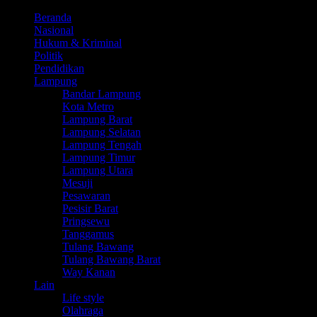
Beranda
Nasional
Hukum & Kriminal
Politik
Pendidikan
Lampung
Bandar Lampung
Kota Metro
Lampung Barat
Lampung Selatan
Lampung Tengah
Lampung Timur
Lampung Utara
Mesuji
Pesawaran
Pesisir Barat
Pringsewu
Tanggamus
Tulang Bawang
Tulang Bawang Barat
Way Kanan
Lain
Life style
Olahraga