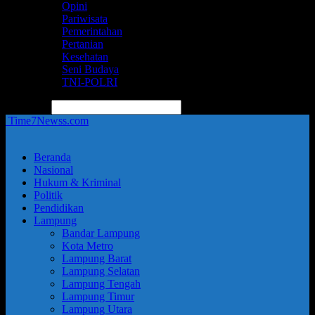
Opini
Pariwisata
Pemerintahan
Pertanian
Kesehatan
Seni Budaya
TNI-POLRI
pencarian
Time7Newss.com
Beranda
Nasional
Hukum & Kriminal
Politik
Pendidikan
Lampung
Bandar Lampung
Kota Metro
Lampung Barat
Lampung Selatan
Lampung Tengah
Lampung Timur
Lampung Utara