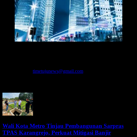
Redaksi Time7newss.com memberikan Informasi kepada Publik
secara cepat, Akurat, Cerdas, Responsif dan Profesional. WhatsApp
: 081278071527
Hubungi kami:
timetujunews@gmail.com
BERITA LEBIH
Wali Kota Metro Tinjau Pembangunan Sarpras
TPAS Karangrejo, Perkuat Mitigasi Banjir