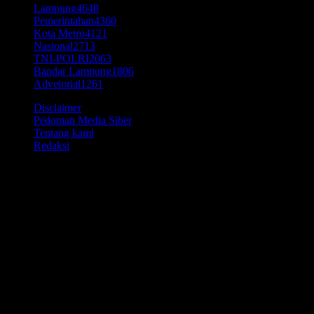
Lampung
4648
Pemerintahan
4360
Kota Metro
4121
Nasional
2713
TNI-POLRI
2063
Bandar Lampung
1806
Advetorial
1261
Disclaimer
Pedoman Media Siber
Tentang kami
Redaksi
© Time7Newss.com