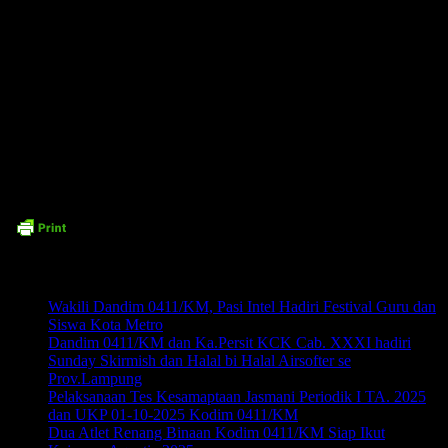
Latbak menggunakan 3 penilaian dengan sikap tiarap, duduk dan berdiri
dengan 3 butir percobaan dan 10 butir penilaian.
Time7Newss.com (DL)
Related posts:
Wakili Dandim 0411/KM, Pasi Intel Hadiri Festival Guru dan
Siswa Kota Metro
Dandim 0411/KM dan Ka.Persit KCK Cab. XXXI hadiri
Sunday Skirmish dan Halal bi Halal Airsofter se
Prov.Lampung
Pelaksanaan Tes Kesamaptaan Jasmani Periodik I TA. 2025
dan UKP 01-10-2025 Kodim 0411/KM
Dua Atlet Renang Binaan Kodim 0411/KM Siap Ikut