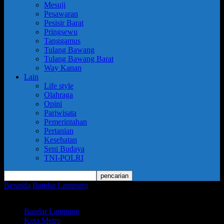
Mesuji
Pesawaran
Pesisir Barat
Pringsewu
Tanggamus
Tulang Bawang
Tulang Bawang Barat
Way Kanan
Lain
Life style
Olahraga
Opini
Pariwisata
Pemerintahan
Pertanian
Kesehatan
Seni Budaya
TNI-POLRI
Beranda
Bandar Lampung
Kodim 0411/KM Gelar Latbak Jatri
Semester I TA. 2025
Bandar Lampung
Kota Metro