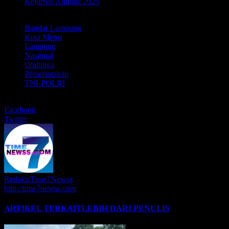
Kejurnas Aquatic 2025
LABEL
Bandar Lampung
Kota Metro
Lampung
Nasional
Olahraga
Pemerintahan
TNI-POLRI
BERBAGI
Facebook
Twitter
RedaksiTime7Newss
http://time7newss.com
ARTIKEL TERKAIT
LEBIH DARI PENULIS