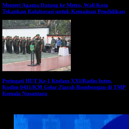
Menteri Agama Datang ke Metro, Wali Kota
Tekankan Kolaborasi untuk Kemajuan Pendidikan
Peringati HUT Ke-1 Kodam XXI/Radin Inten,
Kodim 0411/KM Gelar Ziarah Rombongan di TMP
Kemala Nusantara
WALI KOTA METRO