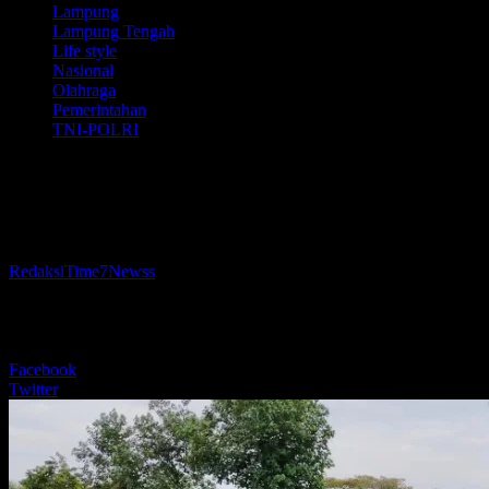
Lampung
Lampung Tengah
Life style
Nasional
Olahraga
Pemerintahan
TNI-POLRI
Kodim 0411/KM Gelar Latbak Jatri
Semester I TA. 2025
Oleh
RedaksiTime7Newss
-
24 Juni 2025
313
BERBAGI
Facebook
Twitter