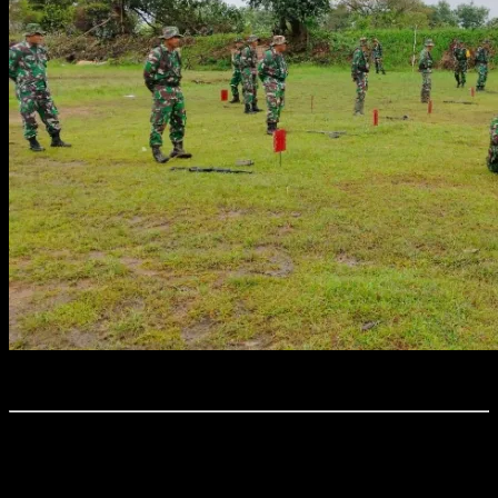
Foto : Kodim 0411/KM Gelar Latbak Jatri Semester I TA.2025.
Time7Newss.com, Kota Metro.
Kodim 0411/KM menggelar Latihan Menembak (Latbak) Senjata Ringan