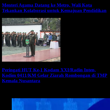
Menteri Agama Datang ke Metro, Wali Kota
Tekankan Kolaborasi untuk Kemajuan Pendidikan
Peringati HUT Ke-1 Kodam XXI/Radin Inten,
Kodim 0411/KM Gelar Ziarah Rombongan di TMP
Kemala Nusantara
WALI KOTA METRO