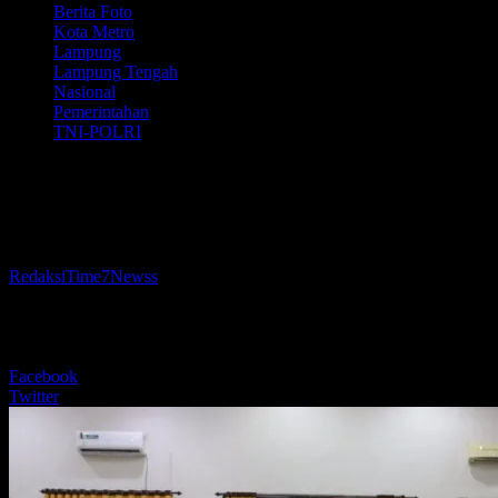
Berita Foto
Kota Metro
Lampung
Lampung Tengah
Nasional
Pemerintahan
TNI-POLRI
Dandim 0411/KM Bekali Capaska Kota
Metro Mental Kejuangan
Oleh
RedaksiTime7Newss
-
14 Agustus 2025
205
BERBAGI
Facebook
Twitter