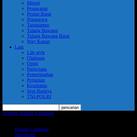
Mesuji
Pesawaran
Pesisir Barat
Pringsewu
Tanggamus
Tulang Bawang
Tulang Bawang Barat
Way Kanan
Lain
Life style
Olahraga
Opini
Pariwisata
Pemerintahan
Pertanian
Kesehatan
Seni Budaya
TNI-POLRI
Beranda
Bandar Lampung
Dandim 0411/KM Bekali Capaska Kota
Metro Mental Kejuangan
Bandar Lampung
Advetorial