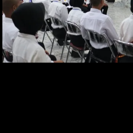
Komandan Kodim Letkol Inf Noval Darmawan, menyampaikan materi
seputar jiwa petarung dan pentingnya semangat juang dalam menggapai
cita-cita. Ia mengajak para calon agar mampu melawan rasa malas dan
tetap fokus demi masa depan.
Lebih lanjut, Komandan Kodim menekankan pentingnya pondasi hidup
yang kuat serta pengalaman sebagai modal agar tidak mudah terjatuh dan
terus maju. Ada beberapa pedoman penting yang disampaikan, yakni jangan
hamil di luar nikah, jauhi narkoba, hindari tawuran, dan larangan konvoi
ugal-ugalan di jalan.
Kalakuan negatif tersebut dapat merusak masa depan, membuat orang tua