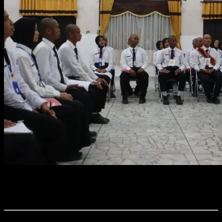
Foto : Dandim 0411/KM Letkol Inf Noval Darmawan,S.H., M.I.P.
saat memberikan materi pembekalan kepada Calon Pasukan
Pengibar Bendera Pusaka (CAPASKA) Kota Metro.