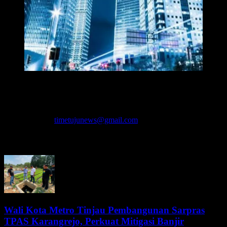
Redaksi Time7newss.com memberikan Informasi kepada Publik
secara cepat, Akurat, Cerdas, Responsif dan Profesional. WhatsApp
: 081278071527
Hubungi kami:
timetujunews@gmail.com
BERITA LEBIH
Wali Kota Metro Tinjau Pembangunan Sarpras
TPAS Karangrejo, Perkuat Mitigasi Banjir