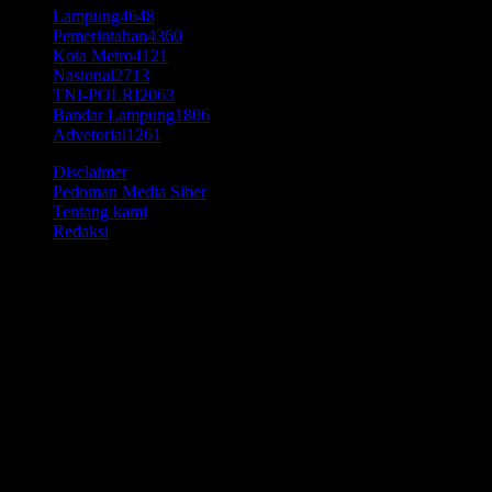
Lampung
4648
Pemerintahan
4360
Kota Metro
4121
Nasional
2713
TNI-POLRI
2063
Bandar Lampung
1806
Advetorial
1261
Disclaimer
Pedoman Media Siber
Tentang kami
Redaksi
© Time7Newss.com