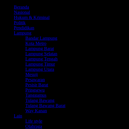
Beranda
Nasional
Hukum & Kriminal
Politik
Pendidikan
Lampung
Bandar Lampung
Kota Metro
Lampung Barat
Lampung Selatan
Lampung Tengah
Lampung Timur
Lampung Utara
Mesuji
Pesawaran
Pesisir Barat
Pringsewu
Tanggamus
Tulang Bawang
Tulang Bawang Barat
Way Kanan
Lain
Life style
Olahraga