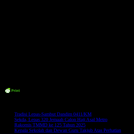
malu, merugikan diri sendiri, merusak mental dan menimbulkan pengucilan
sosial.
Komandan Kodim juga berpesan agar calon Pasukan Pengibar Bendera
Pusaka tidak menyakiti hati orang tua, tetap dekat dengan Allah SWT, serta
selalu fokus dan pantang menyerah demi masa depan mereka.
Kegiatan pembekalan berakhir pada pukul 21.20 WIB dengan suasana
tertib dan aman, penuh semangat kebersamaan dan cinta tanah air.
Time7Newss.com (DL)
Related posts:
Tradisi Lepas-Sambut Dandim 0411/KM
Sekda, Lepas 320 Jemaah Calon Haji Asal Metro
Rakornis TMMD ke 125 Tahun 2025
Kepala Sekolah dan Dewan Guru Takjub Atas Perhatian