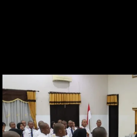
Time7Newss.com, Kota Metro.
Dandim 0411/KM Letkol Inf Noval Darmawan,S.H., M.I.P. memberikan
materi pembekalan kepada Calon Pasukan Pengibar Bendera Pusaka
(CAPASKA) Kota Metro Tahun 2025 bertempat di LEC SMP Kartika, Jln.
Kapten P. Tendean, Margorejo, Metro Selatan, Kota Metro. Rabu malam
(13/08/2025)
Tampak hadir dalam pembekalan tersebut Kabidwasbang Nurmanto
Pribadi,S.T., para pelatih dan CAPASKA Kota Metro 2025 berjumlah 31
orang yang terdiri dari 16 putra dan 15 putri.