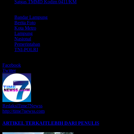
Satgas TMMD Kodim 0411/KM
LABEL
Bandar Lampung
Berita Foto
Kota Metro
Lampung
Nasional
Pemerintahan
TNI-POLRI
BERBAGI
Facebook
Twitter
RedaksiTime7Newss
http://time7newss.com
ARTIKEL TERKAIT
LEBIH DARI PENULIS