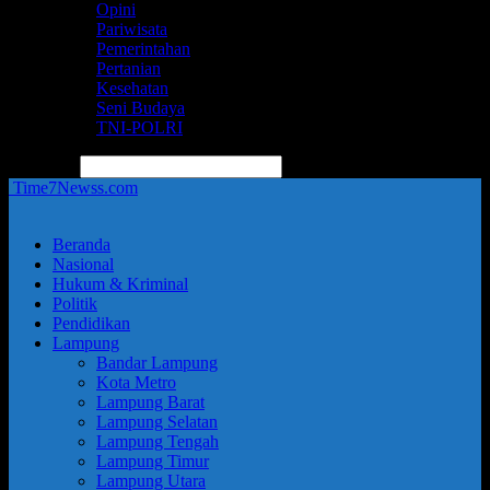
Opini
Pariwisata
Pemerintahan
Pertanian
Kesehatan
Seni Budaya
TNI-POLRI
pencarian
Time7Newss.com
Beranda
Nasional
Hukum & Kriminal
Politik
Pendidikan
Lampung
Bandar Lampung
Kota Metro
Lampung Barat
Lampung Selatan
Lampung Tengah
Lampung Timur
Lampung Utara