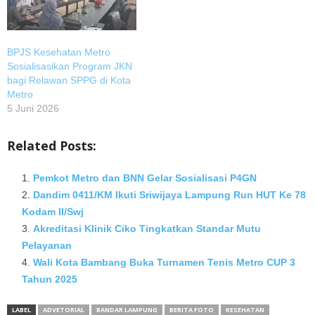
BPJS Kesehatan Metro
Sosialisasikan Program JKN
bagi Relawan SPPG di Kota
Metro
5 Juni 2026
Related Posts:
Pemkot Metro dan BNN Gelar Sosialisasi P4GN
Dandim 0411/KM Ikuti Sriwijaya Lampung Run HUT Ke 78
Kodam II/Swj
Akreditasi Klinik Ciko Tingkatkan Standar Mutu
Pelayanan
Wali Kota Bambang Buka Turnamen Tenis Metro CUP 3
Tahun 2025
LABEL
ADVETORIAL
BANDAR LAMPUNG
BERITA FOTO
KESEHATAN