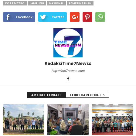
KOTA METRO
LAMPUNG
NASIONAL
PEMERINTAHAN
Facebook
Twitter
RedaksiTime7Newss
http://time7newss.com
ARTIKEL TERKAIT
LEBIH DARI PENULIS