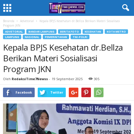
Beranda
Advetorial
‎Kepala BPJS Kesehatan dr.Bellza Berikan Materi Sosialisasi
Program JKN
ADVETORIAL
BANDAR LAMPUNG
BERITA FOTO
KESEHATAN
KOTA METRO
LAMPUNG
NASIONAL
PEMERINTAHAN
TNI-POLRI
‎Kepala BPJS Kesehatan dr.Bellza
Berikan Materi Sosialisasi
Program JKN
Oleh
RedaksiTime7Newss
-
19 September 2025
305
Facebook
Twitter