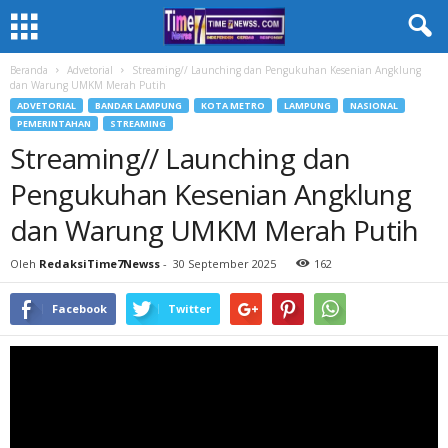
Beranda
Advetorial
Streaming// Launching dan Pengukuhan Kesenian Angklung
dan Warung UMKM Merah Putih
ADVETORIAL
BANDAR LAMPUNG
KOTA METRO
LAMPUNG
NASIONAL
PEMERINTAHAN
STREAMING
Streaming// Launching dan
Pengukuhan Kesenian Angklung
dan Warung UMKM Merah Putih
Oleh
RedaksiTime7Newss
-
30 September 2025
162
Facebook
Twitter