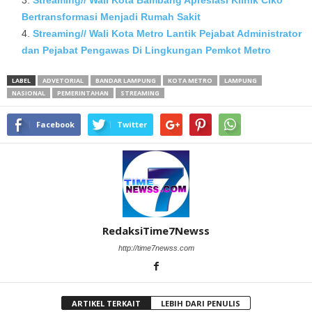
Streaming// Wali Kota Bambang Apresiasi Klinik Ciko
Bertransformasi Menjadi Rumah Sakit
Streaming// Wali Kota Metro Lantik Pejabat Administrator
dan Pejabat Pengawas Di Lingkungan Pemkot Metro
LABEL
ADVETORIAL
BANDAR LAMPUNG
KOTA METRO
LAMPUNG
NASIONAL
PEMERINTAHAN
STREAMING
Facebook
Twitter
RedaksiTime7Newss
http://time7newss.com
ARTIKEL TERKAIT
LEBIH DARI PENULIS