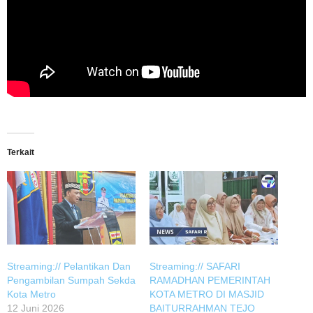
Terkait
Streaming:// Pelantikan Dan
Streaming:// SAFARI
Pengambilan Sumpah Sekda
RAMADHAN PEMERINTAH
Kota Metro
KOTA METRO DI MASJID
12 Juni 2026
BAITURRAHMAN TEJO