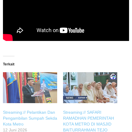
Terkait
Streaming:// Pelantikan Dan
Streaming:// SAFARI
Pengambilan Sumpah Sekda
RAMADHAN PEMERINTAH
Kota Metro
KOTA METRO DI MASJID
12 Juni 2026
BAITURRAHMAN TEJO