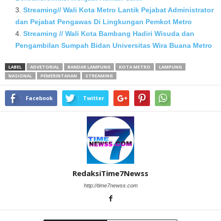
Streaming// Wali Kota Metro Lantik Pejabat Administrator
dan Pejabat Pengawas Di Lingkungan Pemkot Metro
Streaming // Wali Kota Bambang Hadiri Wisuda dan
Pengambilan Sumpah Bidan Universitas Wira Buana Metro
LABEL
ADVETORIAL
BANDAR LAMPUNG
KOTA METRO
LAMPUNG
NASIONAL
PEMERINTAHAN
STREAMING
Facebook
Twitter
RedaksiTime7Newss
http://time7newss.com