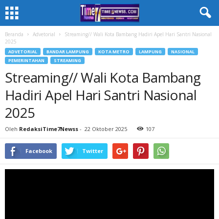
Beranda
Advetorial
Streaming// Wali Kota Bambang Hadiri Apel Hari Santri Nasional
2025
ADVETORIAL
BANDAR LAMPUNG
KOTA METRO
LAMPUNG
NASIONAL
PEMERINTAHAN
STREAMING
Streaming// Wali Kota Bambang
Hadiri Apel Hari Santri Nasional
2025
Oleh
RedaksiTime7Newss
-
22 Oktober 2025
107
Facebook
Twitter