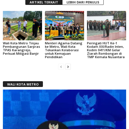
ARTIKEL TERKAIT
LEBIH DARI PENULIS
Wali Kota Metro Tinjau
Menteri Agama Datang
Peringati HUT Ke-1
Pembangunan Sarpras
ke Metro, Wali Kota
Kodam XXI/Radin Inten,
TPAS Karangrejo,
Tekankan Kolaborasi
Kodim 0411/KM Gelar
Perkuat Mitigasi Banjir
untuk Kemajuan
Ziarah Rombongan di
Pendidikan
TMP Kemala Nusantara
WALI KOTA METRO