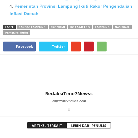
Pemerintah Provinsi Lampung Ikuti Rakor Pengendalian
Inflasi Daerah
LABEL
BANDAR LAMPUNG
EKONOMI
KOTA METRO
LAMPUNG
NASIONAL
PEMERINTAHAN
Facebook
Twitter
RedaksiTime7Newss
http://time7newss.com
ARTIKEL TERKAIT
LEBIH DARI PENULIS