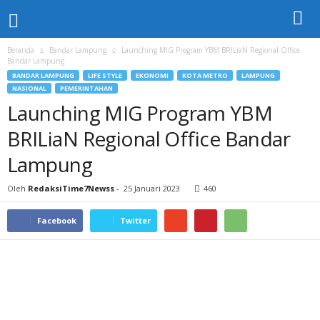
Beranda
Bandar Lampung
Launching MIG Program YBM BRILiaN Regional Office
Bandar Lampung
BANDAR LAMPUNG
LIFE STYLE
EKONOMI
KOTA METRO
LAMPUNG
NASIONAL
PEMERINTAHAN
Launching MIG Program YBM
BRILiaN Regional Office Bandar
Lampung
Oleh
RedaksiTime7Newss
-
25 Januari 2023
460
Facebook
Twitter