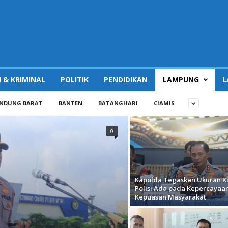
 & KRIMINAL
POLITIK
PENDIDIKAN
LAMPUNG
L
NDUNG BARAT
BANTEN
BATANGHARI
CIAMIS
0
Kapolda Tegaskan Ukuran Ki
Polisi Ada pada Kepercayaa
Kepuasan Masyarakat