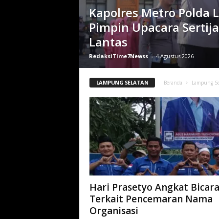
Kapolres Metro Polda
Pimpin Upacara Sertij
Lantas
RedaksiTime7Newss
-
4 Agustus 2026
LAMPUNG SELATAN
Beranda
Lampung Se
Hari Prasetyo Angkat Bicar
Terkait Pencemaran Nama
Organisasi