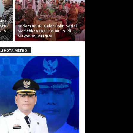
SMI
RANG
Kodam XXI/RI Gelar Bakti Sosial
STASI
Meriahkan HUT Ke-80 TNI di
Makodim 0411/KM
LI KOTA METRO