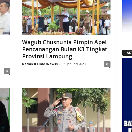
Wagub Chusnunia Pimpin Apel
Pencanangan Bulan K3 Tingkat
AD
Provinsi Lampung
RedaksiTime7Newss
-
25 Januari 2023
0
0