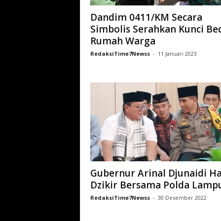
Dandim 0411/KM Secara
Simbolis Serahkan Kunci Be
Rumah Warga
RedaksiTime7Newss
-
11 Januari 2023
Gubernur Arinal Djunaidi Ha
Dzikir Bersama Polda Lamp
RedaksiTime7Newss
-
30 Desember 2022