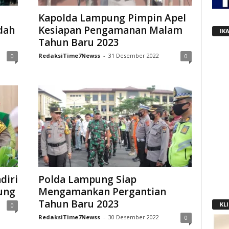
Kapolda Lampung Pimpin Apel
dah
Kesiapan Pengamanan Malam
IK
Tahun Baru 2023
RedaksiTime7Newss
-
31 Desember 2022
0
0
diri
Polda Lampung Siap
ung
Mengamankan Pergantian
Tahun Baru 2023
KLI
0
RedaksiTime7Newss
-
30 Desember 2022
0