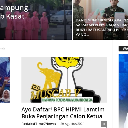
 Lampung
ab Kasat
DANDIM 0411/KM SECARA RE
SAKSIKAN PENYERAHAN BA
BUKTI RATUSAN RIBU PIL EK
YANG...
WA
latan
a
Ayo Daftar! BPC HIPMI Lamtim
Buka Penjaringan Calon Ketua
RedaksiTime7Newss
-
20 Agustus 2024
0