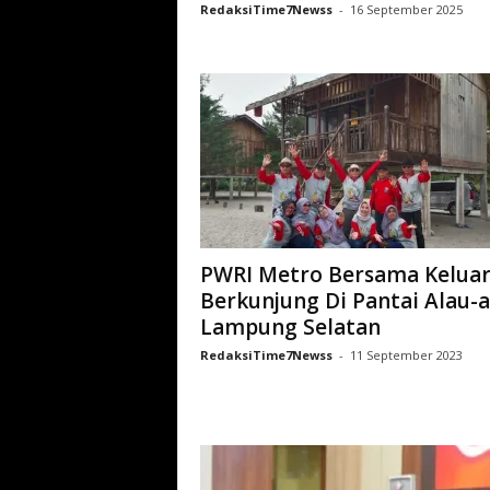
RedaksiTime7Newss
-
16 September 2025
PWRI Metro Bersama Kelua
Berkunjung Di Pantai Alau-a
Lampung Selatan
RedaksiTime7Newss
-
11 September 2023