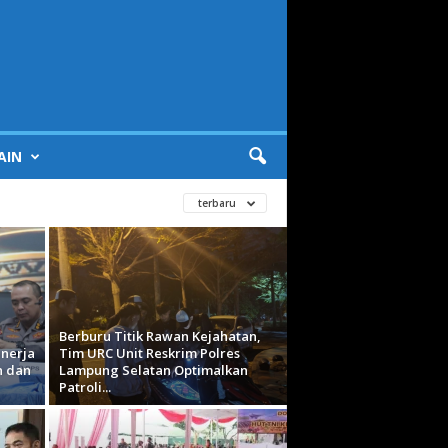
AIN
terbaru
Berburu Titik Rawan Kejahatan,
nerja
Tim URC Unit Reskrim Polres
n dan
Lampung Selatan Optimalkan
Patroli...