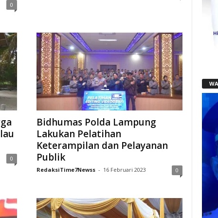
0
WA
rga
Bidhumas Polda Lampung
lau
Lakukan Pelatihan
Keterampilan dan Pelayanan
Publik
0
RedaksiTime7Newss
-
16 Februari 2023
0