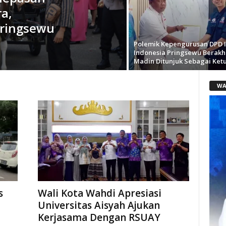
a,
Pringsewu
Polemik Kepengurusan DPD 
Indonesia Pringsewu Berakhi
Madin Ditunjuk Sebagai Ket
WA
s
Wali Kota Wahdi Apresiasi
Universitas Aisyah Ajukan
Kerjasama Dengan RSUAY