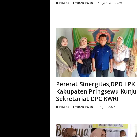
RedaksiTime7Newss
-
31 Januari 2025
Pererat Sinergitas,DPD LPK 
Kabupaten Pringsewu Kunju
Sekretariat DPC KWRI
RedaksiTime7Newss
-
14 Juli 2023