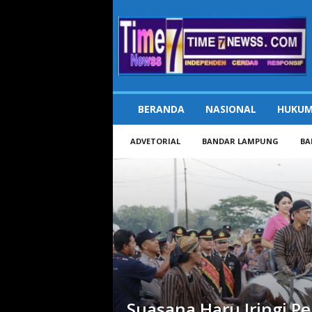
Time7Newss.com
BERANDA
NASIONAL
HUKUM
ADVETORIAL
BANDAR LAMPUNG
BA
Suasana Haru Iringi P