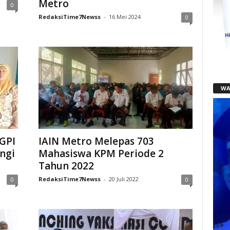
Metro
0
RedaksiTime7Newss
-
16 Mei 2024
0
WA
GPI
IAIN Metro Melepas 703
ngi
Mahasiswa KPM Periode 2
Tahun 2022
RedaksiTime7Newss
-
20 Juli 2022
0
0