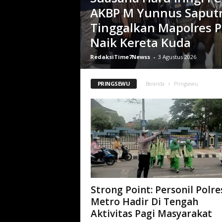
AKBP M Yunnus Saputr
Tinggalkan Mapolres 
Naik Kereta Kuda
RedaksiTime7Newss
-
3 Agustus 2026
PRINGSEWU
Beranda
Pringsewu
Strong Point: Personil Polre
Metro Hadir Di Tengah
Aktivitas Pagi Masyarakat