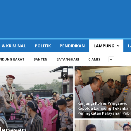
 & KRIMINAL
POLITIK
PENDIDIKAN
LAMPUNG
L
NDUNG BARAT
BANTEN
BATANGHARI
CIAMIS
0
Kunjungi Polres Pringsewu,
Kapolda Lampung Tekankan
Peningkatan Pelayanan Publ
elepasan