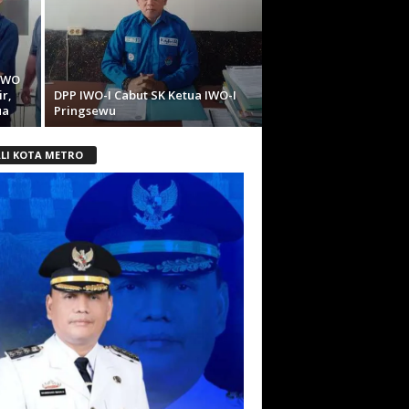
IWO
r,
DPP IWO-I Cabut SK Ketua IWO-I
ua
Pringsewu
LI KOTA METRO