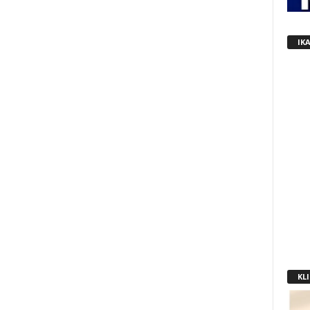
IK
KLI