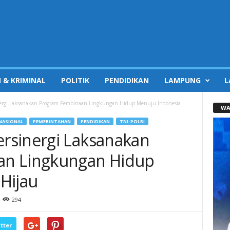
 & KRIMINAL
POLITIK
PENDIDIKAN
LAMPUNG
L
ergi Laksanakan Program Pembinaan Lingkungan Hidup Menuju Indonesia
WA
NASIONAL
PEMERINTAHAN
PENDIDIKAN
TNI-POLRI
rsinergi Laksanakan
an Lingkungan Hidup
Hijau
294
tter