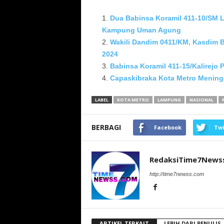
Dua Babinsa Koramil 411-10/SM L
Kampung Uman Agung
Wakili Dandim 0411/KM, Kasdim 
2024
Babinsa Koramil 411-15/Kalirejo 
Capaskibraka Kota Metro Mening
LABEL
KOTA METRO
LAMPUNG
NASIONAL
BERBAGI
Facebook
Twi
RedaksiTime7News
http://time7newss.com
ARTIKEL TERKAIT
LEBIH DARI PENULIS