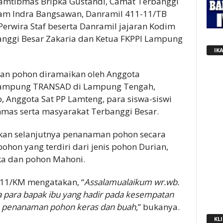
kamtibmas Bripka Gustandi, Camat Terbanggi
kcam Indra Bangsawan, Danramil 411-11/TB
 Perwira Staf beserta Danramil jajaran Kodim
nggi Besar Zakaria dan Ketua FKPPI Lampung
IK
an pohon diramaikan oleh Anggota
 Kampung TRANSAD di Lampung Tengah,
 Anggota Sat PP Lamteng, para siswa-siswi
nmas serta masyarakat Terbanggi Besar.
kan selanjutnya penanaman pohon secara
ohon yang terdiri dari jenis pohon Durian,
ka dan pohon Mahoni.
11/KM mengatakan, “
Assalamualaikum wr.wb.
a para bapak ibu yang hadir pada kesempatan
an penanaman pohon keras dan buah,
” bukanya.
KLI