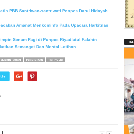
atih PBB Santriwan-santriwati Ponpes Darul Hidayah
Bacakan Amanat Menkominfo Pada Upacara Harkitnas
Pimpin Senam Pagi di Ponpes Riyadlatul Falahin
IK
katkan Semangat Dan Mental Latihan
PEMERINTAHAN
PENDIDIKAN
TNI-POLRI
tter
s