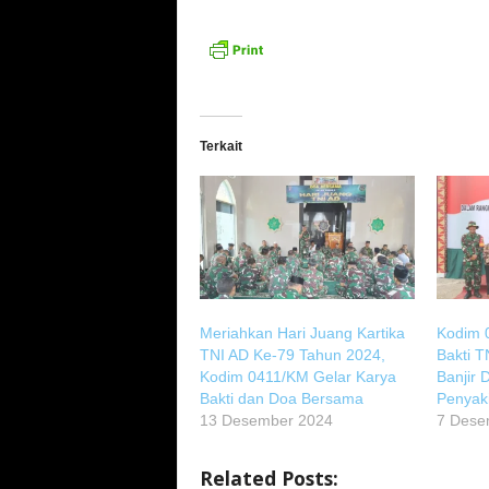
Terkait
Meriahkan Hari Juang Kartika
Kodim 
TNI AD Ke-79 Tahun 2024,
Bakti T
Kodim 0411/KM Gelar Karya
Banjir
Bakti dan Doa Bersama
Penyaki
13 Desember 2024
7 Dese
Related Posts: