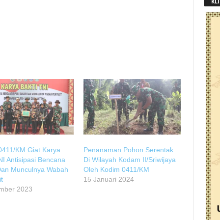
KLI
0411/KM Giat Karya
Penanaman Pohon Serentak
NI Antisipasi Bencana
Di Wilayah Kodam II/Sriwijaya
 Dan Munculnya Wabah
Oleh Kodim 0411/KM
t
15 Januari 2024
mber 2023