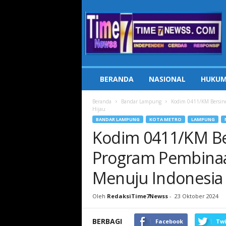
Time7Newss.com
BERANDA
NASIONAL
HUKUM
Beranda
Bandar Lampung
Kodim 0411/KM Bersin
Hijau
BANDAR LAMPUNG
KOTA METRO
LAMPUNG
Kodim 0411/KM Be
Program Pembina
Menuju Indonesia 
Oleh
RedaksiTime7Newss
-
23 Oktober 2024
BERBAGI
Facebook
Twi