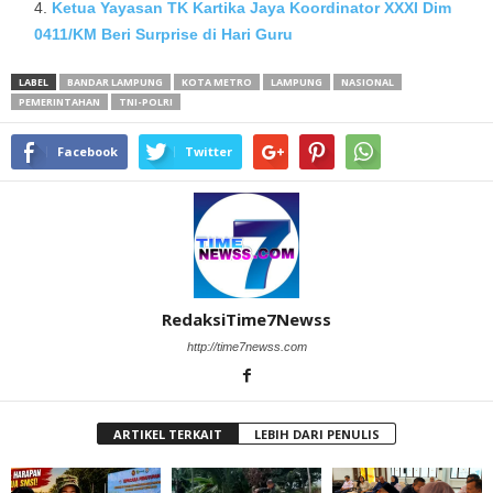
Ketua Yayasan TK Kartika Jaya Koordinator XXXI Dim
0411/KM Beri Surprise di Hari Guru
LABEL
BANDAR LAMPUNG
KOTA METRO
LAMPUNG
NASIONAL
PEMERINTAHAN
TNI-POLRI
Facebook
Twitter
RedaksiTime7Newss
http://time7newss.com
ARTIKEL TERKAIT
LEBIH DARI PENULIS