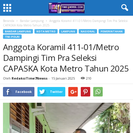
Beranda
Bandar Lampung
Anggota Koramil 411-01/Metro Dampingi Tim Pra Seleksi
CAPASKA Kota Metro Tahun 2025
BANDAR LAMPUNG
KOTA METRO
LAMPUNG
NASIONAL
PEMERINTAHAN
TNI-POLRI
Anggota Koramil 411-01/Metro
Dampingi Tim Pra Seleksi
CAPASKA Kota Metro Tahun 2025
Oleh
RedaksiTime7Newss
-
15 Januari 2025
210
Facebook
Twitter