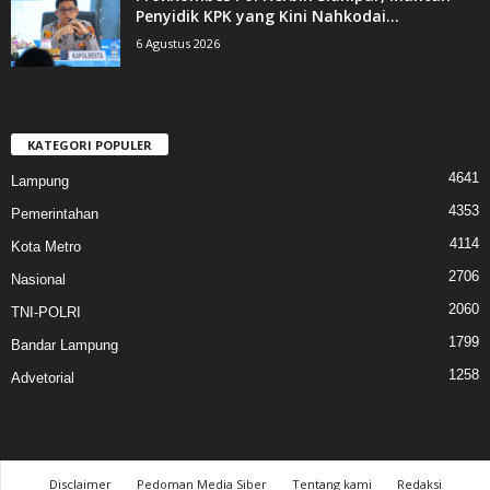
Penyidik KPK yang Kini Nahkodai...
6 Agustus 2026
KATEGORI POPULER
4641
Lampung
4353
Pemerintahan
4114
Kota Metro
2706
Nasional
2060
TNI-POLRI
1799
Bandar Lampung
1258
Advetorial
Disclaimer
Pedoman Media Siber
Tentang kami
Redaksi