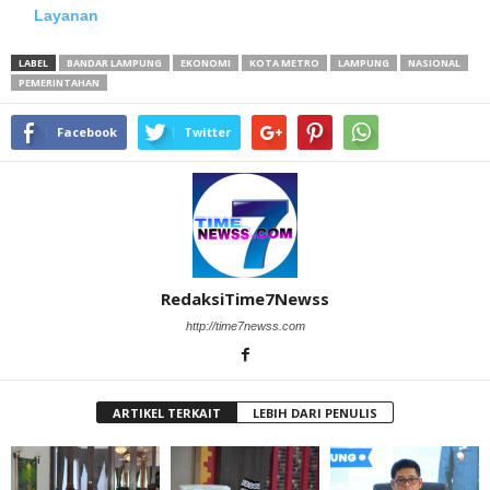
Layanan
LABEL
BANDAR LAMPUNG
EKONOMI
KOTA METRO
LAMPUNG
NASIONAL
PEMERINTAHAN
Facebook
Twitter
RedaksiTime7Newss
http://time7newss.com
ARTIKEL TERKAIT
LEBIH DARI PENULIS