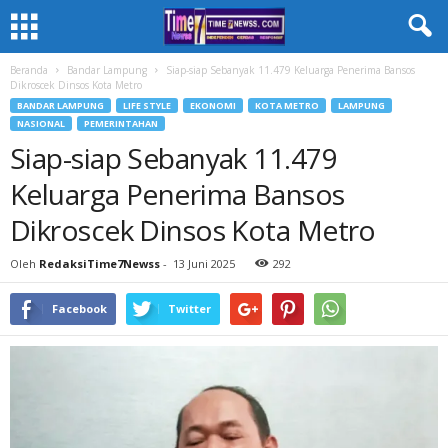
Beranda
Bandar Lampung
Siap-siap Sebanyak 11.479 Keluarga Penerima Bansos
Dikroscek Dinsos Kota Metro
BANDAR LAMPUNG
LIFE STYLE
EKONOMI
KOTA METRO
LAMPUNG
NASIONAL
PEMERINTAHAN
Siap-siap Sebanyak 11.479
Keluarga Penerima Bansos
Dikroscek Dinsos Kota Metro
Oleh
RedaksiTime7Newss
-
13 Juni 2025
292
Facebook
Twitter