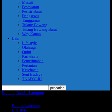
Mesuji
Pesawaran
Pesisir Barat
Pringsewu
Tanggamus
Tulang Bawang
Tulang Bawang Barat
Way Kanan
Lain
Life style
Olahraga
Opini
Pariwisata
Pemerintahan
Pertanian
Kesehatan
Seni Budaya
TNI-POLRI
Beranda
Bandar Lampung
Tiga Proyek Strategis Penanganan Banjir
Dimulai Juli 2025
Bandar Lampung
Life style