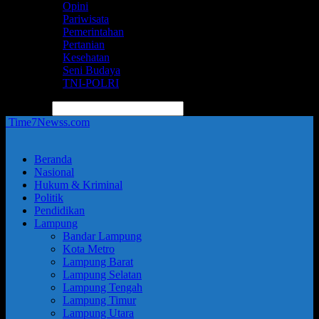
Opini
Pariwisata
Pemerintahan
Pertanian
Kesehatan
Seni Budaya
TNI-POLRI
pencarian
Time7Newss.com
Beranda
Nasional
Hukum & Kriminal
Politik
Pendidikan
Lampung
Bandar Lampung
Kota Metro
Lampung Barat
Lampung Selatan
Lampung Tengah
Lampung Timur
Lampung Utara