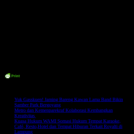
upaya yang patut diapresiasi karena menyasar titik-titik vital.
”
Kami mendorong warga ikut mengawasi pelaksanaan proyek ini agar benar-
benar memberi manfaat. Kalau pengerjaan sesuai perencanaan, hasilnya
akan sangat baik untuk jangka panjang,”
beber Suwarno.
”
Kita ingin proses ini berjalan sesuai aturan, mulai dari perencanaan,
pelaksanaan, hingga pengawasan. Targetnya bukan hanya mengurangi banjir
tahun ini, tapi membangun sistem drainase yang lebih kuat dan
berkelanjutan
,” tandasnya.
Time7Newss.com (Red)
Related posts:
Yuk Gasskuen! Jaming Bareng Kawan Lama Band Bikin
Samber Park Bergoyang
Metro dan Kemenparekraf Kolaborasi Kembangkan
Kreativitas
Kuasa Hukum WAMI Somasi Hukum Tempat Karaoke,
Café, Resto,Hotel dan Tempat Hiburan Terkait Royalti di
Lampung