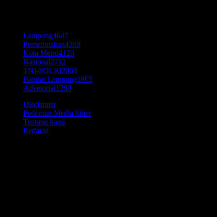
KATEGORI POPULER
Lampung
4647
Pemerintahan
4359
Kota Metro
4120
Nasional
2712
TNI-POLRI
2063
Bandar Lampung
1805
Advetorial
1260
Disclaimer
Pedoman Media Siber
Tentang kami
Redaksi
© Time7Newss.com