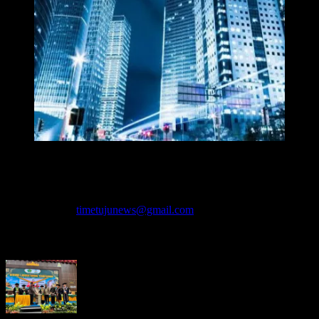
Redaksi Time7newss.com memberikan Informasi kepada Publik
secara cepat, Akurat, Cerdas, Responsif dan Profesional. WhatsApp
: 081278071527
Hubungi kami:
timetujunews@gmail.com
BERITA LEBIH