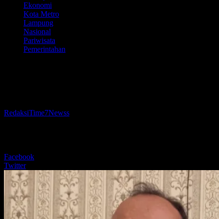
Ekonomi
Kota Metro
Lampung
Nasional
Pariwisata
Pemerintahan
Tiga Proyek Strategis Penanganan Banjir
Dimulai Juli 2025
Oleh
RedaksiTime7Newss
-
17 Juni 2025
398
BERBAGI
Facebook
Twitter