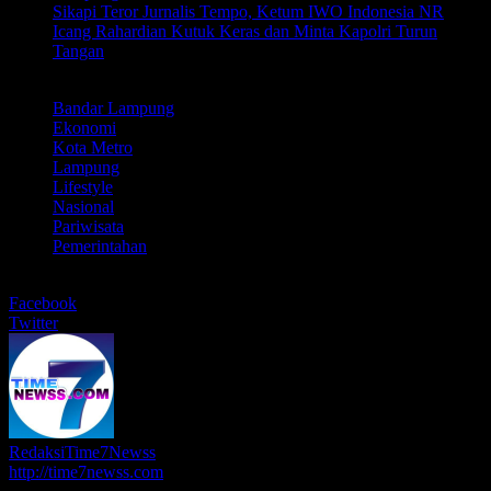
Sikapi Teror Jurnalis Tempo, Ketum IWO Indonesia NR
Icang Rahardian Kutuk Keras dan Minta Kapolri Turun
Tangan
LABEL
Bandar Lampung
Ekonomi
Kota Metro
Lampung
Lifestyle
Nasional
Pariwisata
Pemerintahan
BERBAGI
Facebook
Twitter
RedaksiTime7Newss
http://time7newss.com