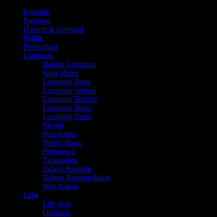
Beranda
Nasional
Hukum & Kriminal
Politik
Pendidikan
Lampung
Bandar Lampung
Kota Metro
Lampung Barat
Lampung Selatan
Lampung Tengah
Lampung Timur
Lampung Utara
Mesuji
Pesawaran
Pesisir Barat
Pringsewu
Tanggamus
Tulang Bawang
Tulang Bawang Barat
Way Kanan
Lain
Life style
Olahraga