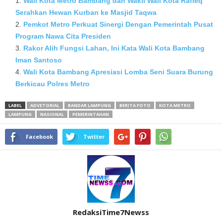
Wali Kota Metro Bambang dan Wakil Wali Kota Rafieq
Serahkan Hewan Kurban ke Masjid Taqwa
Pemkot Metro Perkuat Sinergi Dengan Pemerintah Pusat
Program Nawa Cita Presiden
Rakor Alih Fungsi Lahan, Ini Kata Wali Kota Bambang
Iman Santoso
Wali Kota Bambang Apresiasi Lomba Seni Suara Burung
Berkicau Polres Metro
LABEL
ADVETORIAL
BANDAR LAMPUNG
BERITA FOTO
KOTA METRO
LAMPUNG
NASIONAL
PEMERINTAHAN
Facebook
Twitter
RedaksiTime7Newss