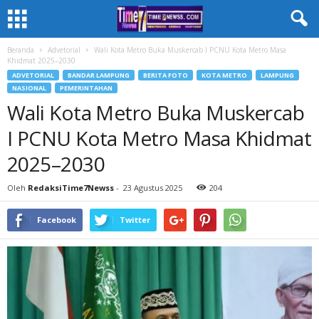
Beranda
Advetorial
Wali Kota Metro Buka Muskercab I PCNU Kota Metro Masa
Khidmat 2025–2030
ADVETORIAL
BANDAR LAMPUNG
BERITA FOTO
KOTA METRO
LAMPUNG
NASIONAL
PEMERINTAHAN
Wali Kota Metro Buka Muskercab
I PCNU Kota Metro Masa Khidmat
2025–2030
Oleh
RedaksiTime7Newss
-
23 Agustus 2025
204
Facebook
Twitter