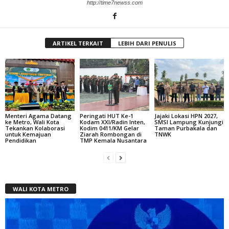
http://time7newss.com
ARTIKEL TERKAIT
LEBIH DARI PENULIS
Menteri Agama Datang
Peringati HUT Ke-1
Jajaki Lokasi HPN 2027,
ke Metro, Wali Kota
Kodam XXI/Radin Inten,
SMSI Lampung Kunjungi
Tekankan Kolaborasi
Kodim 0411/KM Gelar
Taman Purbakala dan
untuk Kemajuan
Ziarah Rombongan di
TNWK
Pendidikan
TMP Kemala Nusantara
WALI KOTA METRO