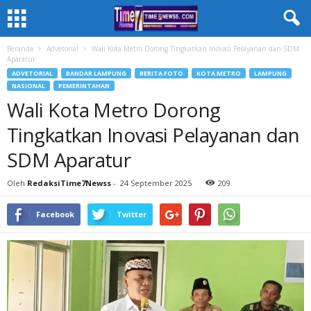
Beranda
Advetorial
Wali Kota Metro Dorong Tingkatkan Inovasi Pelayanan dan SDM
Aparatur
ADVETORIAL
BANDAR LAMPUNG
BERITA FOTO
KOTA METRO
LAMPUNG
NASIONAL
PEMERINTAHAN
Wali Kota Metro Dorong
Tingkatkan Inovasi Pelayanan dan
SDM Aparatur
Oleh
RedaksiTime7Newss
-
24 September 2025
209
Facebook
Twitter