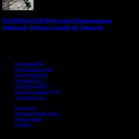
KODIM 0411/KM Percepat Pembangunan
Jembatan Perintis Garuda Di Trimurjo
5 Agustus 2026
KATEGORI POPULER
Lampung
4636
Pemerintahan
4348
Kota Metro
4109
Nasional
2701
TNI-POLRI
2057
Bandar Lampung
1794
Advetorial
1256
Disclaimer
Pedoman Media Siber
Tentang kami
Redaksi
© Time7Newss.com