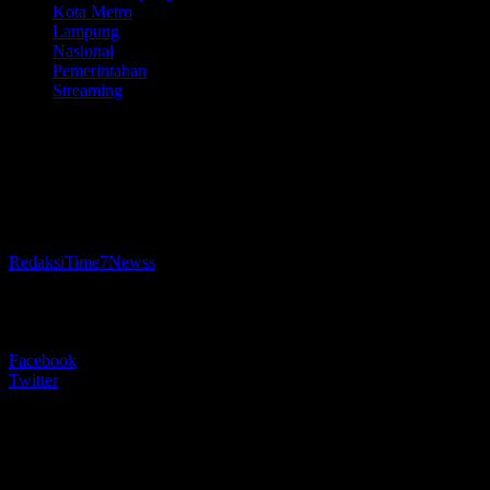
Kota Metro
Lampung
Nasional
Pemerintahan
Streaming
Streaming// Wali Kota Metro : Sinergi
Perangkat Daerah Berorientasi Kepuasan
Pelayanan Publik dan Pembangunan
Oleh
RedaksiTime7Newss
-
7 Oktober 2025
215
BERBAGI
Facebook
Twitter