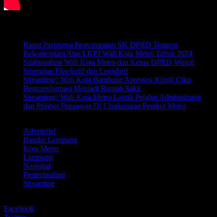
Related posts:
Rapat Paripurna Penyampaian SK DPRD Tentang
Rekomendasi Atas LKPJ Wali Kota Metro Tahun 2024
Silahturahmi Wali Kota Metro dan Ketua DPRD Wujud
Sinergitas Eksekutif dan Legislatif
Streaming// Wali Kota Bambang Apresiasi Klinik Ciko
Bertransformasi Menjadi Rumah Sakit
Streaming// Wali Kota Metro Lantik Pejabat Administrator
dan Pejabat Pengawas Di Lingkungan Pemkot Metro
LABEL
Advetorial
Bandar Lampung
Kota Metro
Lampung
Nasional
Pemerintahan
Streaming
BERBAGI
Facebook