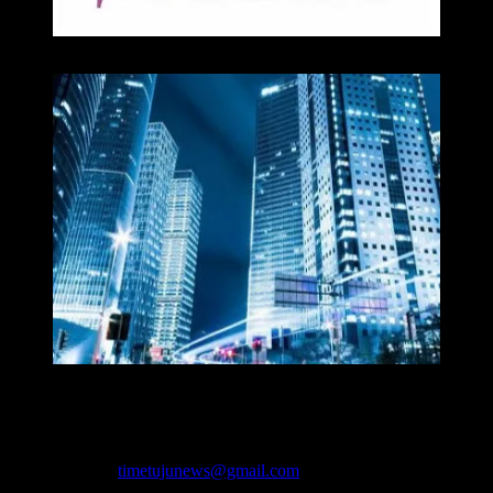
Media
Redaksi Time7newss.com memberikan Informasi kepada Publik
secara cepat, Akurat, Cerdas, Responsif dan Profesional. WhatsApp
: 081278071527
Hubungi kami:
timetujunews@gmail.com