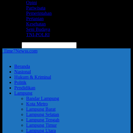
Opini
Pariwisata
Pemerintahan
Pertanian
Kesehatan
Seni Budaya
TNI-POLRI
pencarian
Time7Newss.com
Beranda
Nasional
Hukum & Kriminal
Politik
Pendidikan
Lampung
Bandar Lampung
Kota Metro
Lampung Barat
Lampung Selatan
Lampung Tengah
Lampung Timur
Lampung Utara