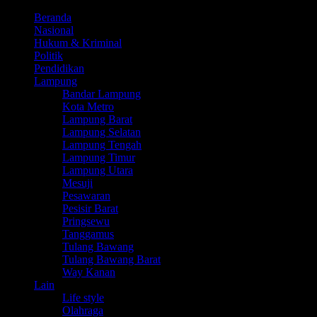
Beranda
Nasional
Hukum & Kriminal
Politik
Pendidikan
Lampung
Bandar Lampung
Kota Metro
Lampung Barat
Lampung Selatan
Lampung Tengah
Lampung Timur
Lampung Utara
Mesuji
Pesawaran
Pesisir Barat
Pringsewu
Tanggamus
Tulang Bawang
Tulang Bawang Barat
Way Kanan
Lain
Life style
Olahraga