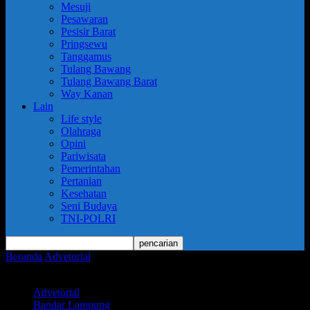
Mesuji
Pesawaran
Pesisir Barat
Pringsewu
Tanggamus
Tulang Bawang
Tulang Bawang Barat
Way Kanan
Lain
Life style
Olahraga
Opini
Pariwisata
Pemerintahan
Pertanian
Kesehatan
Seni Budaya
TNI-POLRI
Beranda
Advetorial
Streaming// Wali Kota Metro : Sinergi
Perangkat Daerah Berorientasi Kepuasan Pelayanan Publik...
Advetorial
Bandar Lampung