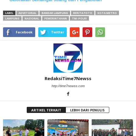
LABEL
ADVETORIAL
BANDAR LAMPUNG
BERITA FOTO
KOTA METRO
LAMPUNG
NASIONAL
PEMERINTAHAN
TNI-POLRI
Facebook
Twitter
RedaksiTime7Newss
http://time7newss.com
ARTIKEL TERKAIT
LEBIH DARI PENULIS