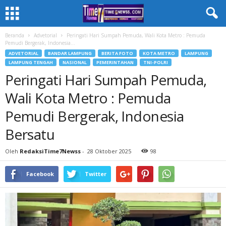
Beranda
Advetorial
Peringati Hari Sumpah Pemuda, Wali Kota Metro : Pemuda
Pemudi Bergerak, Indonesia...
ADVETORIAL
BANDAR LAMPUNG
BERITA FOTO
KOTA METRO
LAMPUNG
LAMPUNG TENGAH
NASIONAL
PEMERINTAHAN
TNI-POLRI
Peringati Hari Sumpah Pemuda,
Wali Kota Metro : Pemuda
Pemudi Bergerak, Indonesia
Bersatu
Oleh
RedaksiTime7Newss
-
28 Oktober 2025
98
Facebook
Twitter