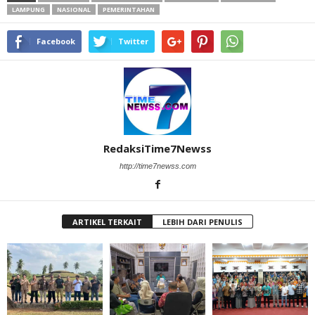
LAMPUNG
NASIONAL
PEMERINTAHAN
Facebook
Twitter
RedaksiTime7Newss
http://time7newss.com
ARTIKEL TERKAIT
LEBIH DARI PENULIS