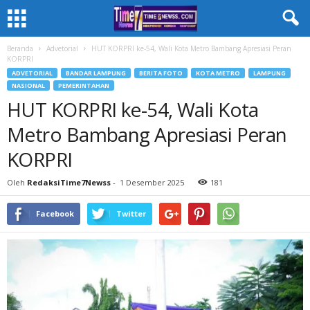
Beranda
Advetorial
HUT KORPRI ke-54, Wali Kota Metro Bambang Apresiasi Peran
KORPRI
ADVETORIAL
BANDAR LAMPUNG
BERITA FOTO
KOTA METRO
LAMPUNG
NASIONAL
PEMERINTAHAN
HUT KORPRI ke-54, Wali Kota
Metro Bambang Apresiasi Peran
KORPRI
Oleh
RedaksiTime7Newss
-
1 Desember 2025
181
Facebook
Twitter