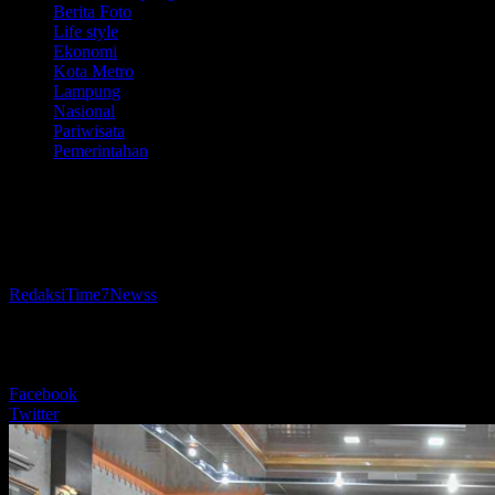
Berita Foto
Life style
Ekonomi
Kota Metro
Lampung
Nasional
Pariwisata
Pemerintahan
Pemkot Metro Rakor Persiapan Hari
Jadi Kota Metro Ke-89
Oleh
RedaksiTime7Newss
-
11 Mei 2026
175
BERBAGI
Facebook
Twitter