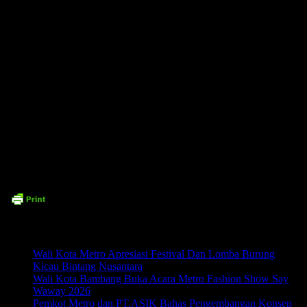
Selain membahas tema dan logo resmi, rapat tersebut juga mematangkan
rangkaian kegiatan Hari Jadi Kota Metro ke-89, mulai dari upacara
bendera di Stadion Tejosari, ziarah makam pahlawan, rapat paripurna
DPRD, hingga rencana karnaval, kegiatan UMKM, dan pagelaran budaya
daerah.
Seluruh rangkaian ini diharapkan tidak hanya menjadi perayaan
seremonial, tetapi juga mampu memperkuat semangat kebersamaan,
menggerakkan ekonomi masyarakat, serta meneguhkan identitas Kota
Metro sebagai kota yang harmonis, cerdas, dan membahagiakan.
Time7Newss.com (ADV)
Related posts:
Wali Kota Metro Apresiasi Festival Dan Lomba Burung
Kicau Bintang Nusantara
Wali Kota Bambang Buka Acara Metro Fashion Show Say
Waway 2026
Pemkot Metro dan PT.ASIK Bahas Pengembangan Konsep