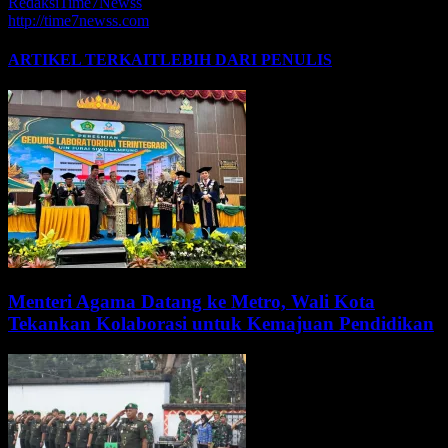
RedaksiTime7Newss
http://time7newss.com
ARTIKEL TERKAIT
LEBIH DARI PENULIS
Menteri Agama Datang ke Metro, Wali Kota
Tekankan Kolaborasi untuk Kemajuan Pendidikan