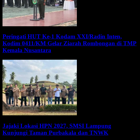
Peringati HUT Ke-1 Kodam XXI/Radin Inten,
Kodim 0411/KM Gelar Ziarah Rombongan di TMP
Kemala Nusantara
Jajaki Lokasi HPN 2027, SMSI Lampung
Kunjungi Taman Purbakala dan TNWK