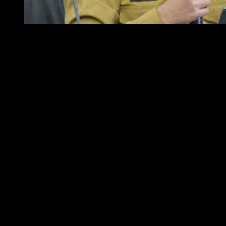
Foto : Kepala Bapperida Kota Metro, Yerri Ehwan
Sementara angka 9 dimaknai sebagai simbol semangat dan optimisme
masyarakat Kota Metro dalam membangun daerah yang diilustrasikan
sebagai kepala tangan.
Di sisi lain, Kepala Bapperida Kota Metro, Yerri Ehwan, menjelaskan
bahwa tema disusun dengan mempertimbangkan sejarah panjang Kota
Metro sebagai kota multikultur yang dibangun melalui semangat gotong
royong antara masyarakat pendatang dan pribumi.
“Kita semua harus memahami bahwa Metro dibangun dari perpaduan
kolonisasi masyarakat Pulau Jawa dengan masyarakat asli pribumi dari
Marga Nuban sehingga terjadi asimilasi budaya,” jelasnya.
Tak hanya itu, istilah Metro maupun Mitra dalam bahasa Jawa juga
memiliki makna persahabatan dan kemitraan yang menjadi dasar filosofi
pembangunan Kota Metro hingga saat ini.
“Tahun ini kami mengambil tema harmoni. Harmoni berarti kekompakan,
kebersamaan, dan persaudaraan yang kemudian menginspirasi tema dan
tagline yang diusung,” tambahnya.