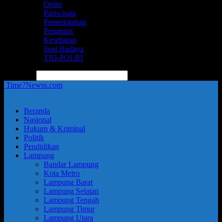
Opini
Pariwisata
Pemerintahan
Pertanian
Kesehatan
Seni Budaya
TNI-POLRI
pencarian
Time7Newss.com
Beranda
Nasional
Hukum & Kriminal
Politik
Pendidikan
Lampung
Bandar Lampung
Kota Metro
Lampung Barat
Lampung Selatan
Lampung Tengah
Lampung Timur
Lampung Utara