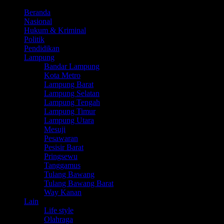
Beranda
Nasional
Hukum & Kriminal
Politik
Pendidikan
Lampung
Bandar Lampung
Kota Metro
Lampung Barat
Lampung Selatan
Lampung Tengah
Lampung Timur
Lampung Utara
Mesuji
Pesawaran
Pesisir Barat
Pringsewu
Tanggamus
Tulang Bawang
Tulang Bawang Barat
Way Kanan
Lain
Life style
Olahraga