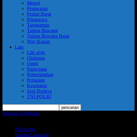
Mesuji
Pesawaran
Pesisir Barat
Pringsewu
Tanggamus
Tulang Bawang
Tulang Bawang Barat
Way Kanan
Lain
Life style
Olahraga
Opini
Pariwisata
Pemerintahan
Pertanian
Kesehatan
Seni Budaya
TNI-POLRI
Beranda
Advetorial
Pemkot Metro Rakor Persiapan Hari Jadi Kota
Metro Ke-89
Advetorial
Bandar Lampung