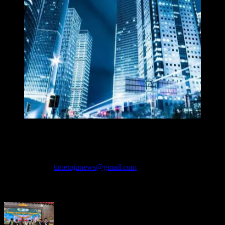
Redaksi Time7newss.com memberikan Informasi kepada Publik
secara cepat, Akurat, Cerdas, Responsif dan Profesional. WhatsApp
: 081278071527
Hubungi kami:
timetujunews@gmail.com
BERITA LEBIH