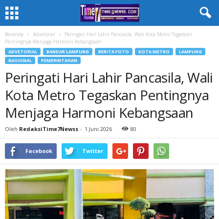
Beranda
Advetorial
Peringati Hari Lahir Pancasila, Wali Kota Metro Tegaskan
Pentingnya Menjaga Harmoni Kebangsaan
ADVETORIAL
BANDAR LAMPUNG
BERITA FOTO
KOTA METRO
LAMPUNG
NASIONAL
PEMERINTAHAN
Peringati Hari Lahir Pancasila, Wali
Kota Metro Tegaskan Pentingnya
Menjaga Harmoni Kebangsaan
Oleh
RedaksiTime7Newss
-
1 Juni 2026
80
Facebook
Twitter