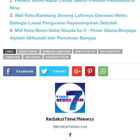
Pemkot Metro Rakor Lintas Sektor Prediksi Fenomena El
Nino
Wali Kota Bambang Dorong Lahirnya Generasi Metro
Bahagia Lewat Penguatan Kepemimpinan Sekolah
MUI Kota Metro Gelar Musda ke-V : Peran Ulama Menjaga
Aqidah Ukhuwah dan Persatuan Bangsa
LABEL
ADVETORIAL
BANDAR LAMPUNG
BERITA FOTO
KOTA METRO
LAMPUNG
NASIONAL
PEMERINTAHAN
Facebook
Twitter
RedaksiTime7Newss
http://time7newss.com