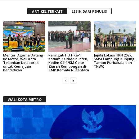
ARTIKEL TERKAIT
LEBIH DARI PENULIS
Menteri Agama Datang
Peringati HUT Ke-1
Jajaki Lokasi HPN 2027,
ke Metro, Wali Kota
Kodam XXI/Radin Inten,
SMSI Lampung Kunjungi
Tekankan Kolaborasi
Kodim 0411/KM Gelar
Taman Purbakala dan
untuk Kemajuan
Ziarah Rombongan di
TNWK
Pendidikan
TMP Kemala Nusantara
WALI KOTA METRO