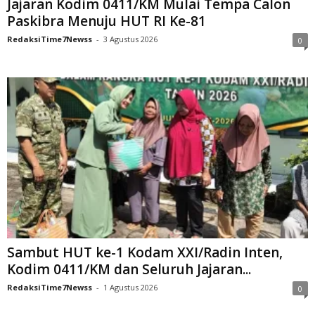
Jajaran Kodim 0411/KM Mulai Tempa Calon
Paskibra Menuju HUT RI Ke-81
RedaksiTime7Newss
-
3 Agustus 2026
0
Sambut HUT ke-1 Kodam XXI/Radin Inten,
Kodim 0411/KM dan Seluruh Jajaran...
RedaksiTime7Newss
-
1 Agustus 2026
0