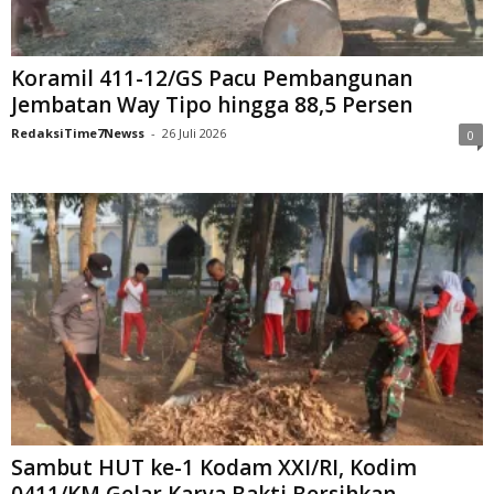
Koramil 411-12/GS Pacu Pembangunan
Jembatan Way Tipo hingga 88,5 Persen
RedaksiTime7Newss
-
26 Juli 2026
0
Sambut HUT ke-1 Kodam XXI/RI, Kodim
0411/KM Gelar Karya Bakti Bersihkan...