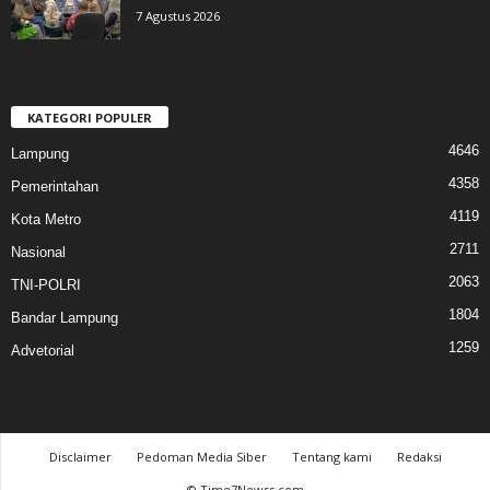
7 Agustus 2026
KATEGORI POPULER
4646
Lampung
4358
Pemerintahan
4119
Kota Metro
2711
Nasional
2063
TNI-POLRI
1804
Bandar Lampung
1259
Advetorial
Disclaimer
Pedoman Media Siber
Tentang kami
Redaksi
© Time7Newss.com