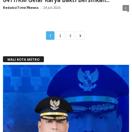
RedaksiTime7Newss
-
24 Juli 2026
0
1
2
3
WALI KOTA METRO