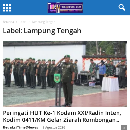
Beranda
Label
Lampung Tengah
Label: Lampung Tengah
Peringati HUT Ke-1 Kodam XXI/Radin Inten,
Kodim 0411/KM Gelar Ziarah Rombongan...
RedaksiTime7Newss
-
8 Agustus 2026
0