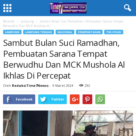
Beranda
Lampung
Sambut Bulan Suci Ramadhan, Pembuatan Sarana Tempat
Berwudhu Dan MCK Mushola Al...
LAMPUNG
LAMPUNG TENGAH
NASIONAL
PEMERINTAHAN
TNI-POLRI
Sambut Bulan Suci Ramadhan,
Pembuatan Sarana Tempat
Berwudhu Dan MCK Mushola Al
Ikhlas Di Percepat
Oleh
RedaksiTime7Newss
-
9 Maret 2024
292
Facebook
Twitter