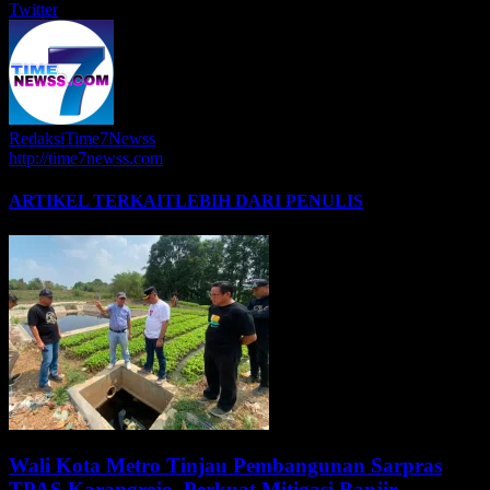
Twitter
RedaksiTime7Newss
http://time7newss.com
ARTIKEL TERKAIT
LEBIH DARI PENULIS
Wali Kota Metro Tinjau Pembangunan Sarpras
TPAS Karangrejo, Perkuat Mitigasi Banjir