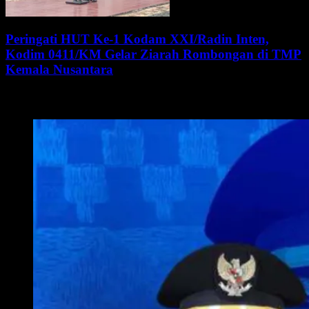
Peringati HUT Ke-1 Kodam XXI/Radin Inten,
Kodim 0411/KM Gelar Ziarah Rombongan di TMP
Kemala Nusantara
WALI KOTA METRO