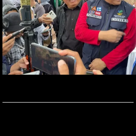
Foto : Mensos Mensos Gus Ipul bersama Ketum SMSI Firdaus saat
acara di Taman Firdaus, Desa Talaga, Kecamatan Mancak,
Kabupaten Serang.
TIME7NEWSS.COM, SERANG.
Menteri Sosial Republik Indonesia, Saifullah Yusuf atau Gus Ipul
mengakhiri rapat daring (zoom meeting) bersama para Kepala Dinas Sosial
(Kadinsos) se-Indonesia dengan candaan yang mengundang tawa.