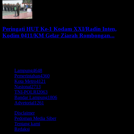
Peringati HUT Ke-1 Kodam XXI/Radin Inten,
Kodim 0411/KM Gelar Ziarah Rombongan...
8 Agustus 2026
KATEGORI POPULER
Lampung
4648
Pemerintahan
4360
Kota Metro
4121
Nasional
2713
TNI-POLRI
2063
Bandar Lampung
1806
Advetorial
1261
Disclaimer
Pedoman Media Siber
Tentang kami
Redaksi