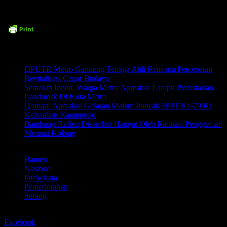
Related posts:
DPUTR Metro Gandeng Tenaga Ahli Rencana Percepatan
Revitalisasi Cagar Budaya
Semakin Indah, Warga Metro Apresiasi Lampu Pedestarian
Landmark Di Kota Metro
Qomaru Apresiasi Gelaran Malam Puncak HUT Ke-79 RI
Kelurahan Karangrejo
Bambang-Rafieq Disambut Hangat Oleh Ratusan Penggemar
Merpati Kolong
LABEL
Banten
Nasional
Pariwisata
Pemerintahan
Serang
BERBAGI
Facebook