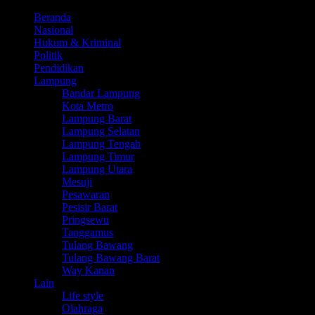
Beranda
Nasional
Hukum & Kriminal
Politik
Pendidikan
Lampung
Bandar Lampung
Kota Metro
Lampung Barat
Lampung Selatan
Lampung Tengah
Lampung Timur
Lampung Utara
Mesuji
Pesawaran
Pesisir Barat
Pringsewu
Tanggamus
Tulang Bawang
Tulang Bawang Barat
Way Kanan
Lain
Life style
Olahraga