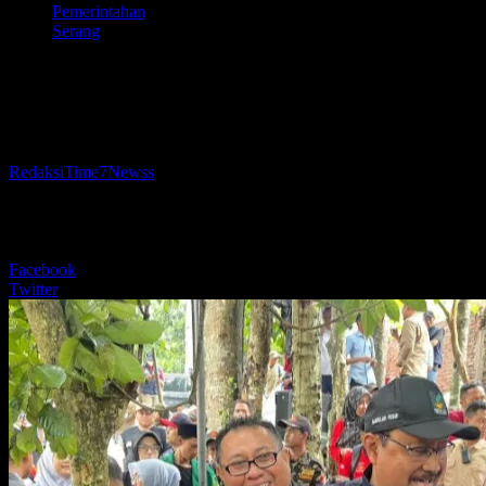
Pemerintahan
Serang
Mensos Gus Ipul: Ketum SMSI Firdaus
Yang Membuat Kami Terperangkap
Oleh
RedaksiTime7Newss
-
20 Desember 2024
221
BERBAGI
Facebook
Twitter