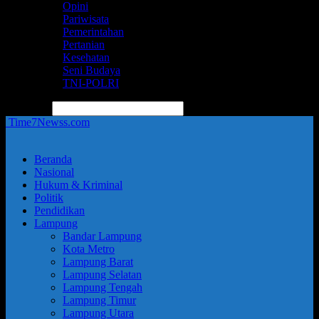
Opini
Pariwisata
Pemerintahan
Pertanian
Kesehatan
Seni Budaya
TNI-POLRI
pencarian
Time7Newss.com
Beranda
Nasional
Hukum & Kriminal
Politik
Pendidikan
Lampung
Bandar Lampung
Kota Metro
Lampung Barat
Lampung Selatan
Lampung Tengah
Lampung Timur
Lampung Utara