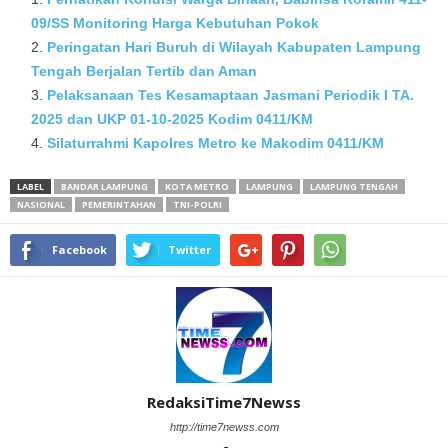
09/SS Monitoring Harga Kebutuhan Pokok
Peringatan Hari Buruh di Wilayah Kabupaten Lampung
Tengah Berjalan Tertib dan Aman
Pelaksanaan Tes Kesamaptaan Jasmani Periodik I TA.
2025 dan UKP 01-10-2025 Kodim 0411/KM
Silaturrahmi Kapolres Metro ke Makodim 0411/KM
LABEL
BANDAR LAMPUNG
KOTA METRO
LAMPUNG
LAMPUNG TENGAH
NASIONAL
PEMERINTAHAN
TNI-POLRI
Facebook
Twitter
RedaksiTime7Newss
http://time7newss.com