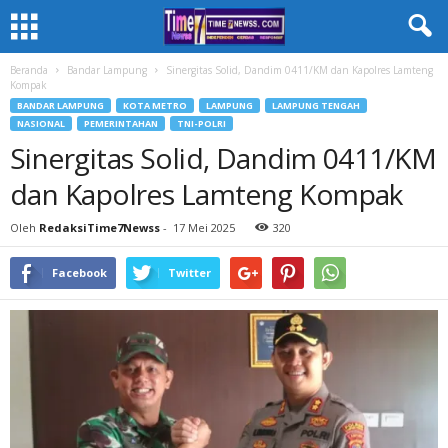
Beranda
Bandar Lampung
Sinergitas Solid, Dandim 0411/KM dan Kapolres Lamteng
Kompak
BANDAR LAMPUNG
KOTA METRO
LAMPUNG
LAMPUNG TENGAH
NASIONAL
PEMERINTAHAN
TNI-POLRI
Sinergitas Solid, Dandim 0411/KM
dan Kapolres Lamteng Kompak
Oleh
RedaksiTime7Newss
-
17 Mei 2025
320
Facebook
Twitter