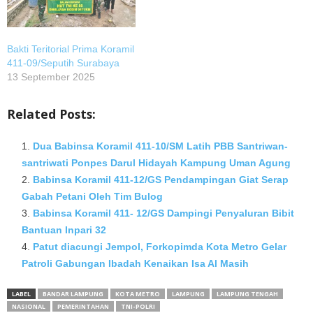
Bakti Teritorial Prima Koramil
411-09/Seputih Surabaya
13 September 2025
Related Posts:
Dua Babinsa Koramil 411-10/SM Latih PBB Santriwan-
santriwati Ponpes Darul Hidayah Kampung Uman Agung
Babinsa Koramil 411-12/GS Pendampingan Giat Serap
Gabah Petani Oleh Tim Bulog
Babinsa Koramil 411- 12/GS Dampingi Penyaluran Bibit
Bantuan Inpari 32
Patut diacungi Jempol, Forkopimda Kota Metro Gelar
Patroli Gabungan Ibadah Kenaikan Isa Al Masih
LABEL
BANDAR LAMPUNG
KOTA METRO
LAMPUNG
LAMPUNG TENGAH
NASIONAL
PEMERINTAHAN
TNI-POLRI