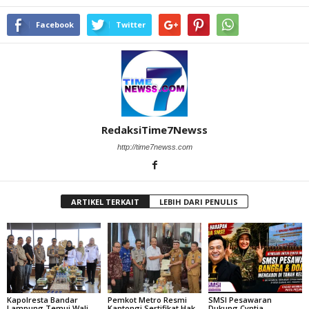
Facebook
Twitter
RedaksiTime7Newss
http://time7newss.com
ARTIKEL TERKAIT
LEBIH DARI PENULIS
Kapolresta Bandar
Pemkot Metro Resmi
SMSI Pesawaran
Lampung Temui Wali
Kantongi Sertifikat Hak
Dukung Cyntia