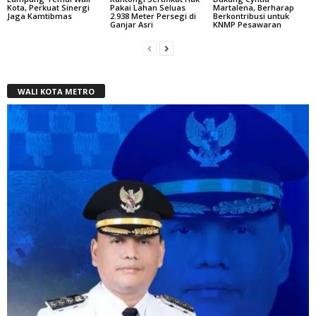
Kota, Perkuat Sinergi
Pakai Lahan Seluas
Martalena, Berharap
Jaga Kamtibmas
2.938 Meter Persegi di
Berkontribusi untuk
Ganjar Asri
KNMP Pesawaran
WALI KOTA METRO