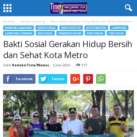
Beranda
Bandar Lampung
Bakti Sosial Gerakan Hidup Bersih dan Sehat Kota Metro
BANDAR LAMPUNG
ADVETORIAL
BERITA FOTO
KOTA METRO
LAMPUNG
LAMPUNG TENGAH
NASIONAL
PEMERINTAHAN
PERTANIAN
TNI-POLRI
Bakti Sosial Gerakan Hidup Bersih
dan Sehat Kota Metro
Oleh
RedaksiTime7Newss
-
5 Juni 2025
377
Facebook
Twitter