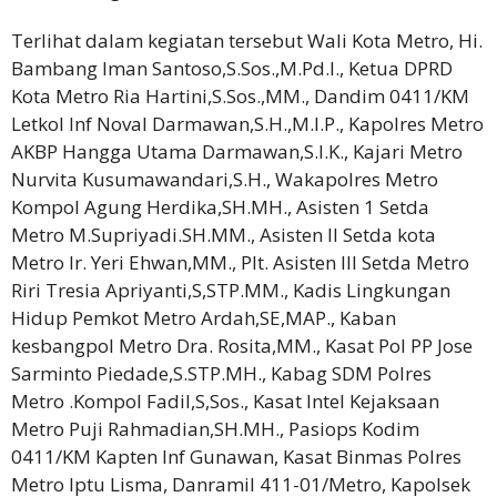
Terlihat dalam kegiatan tersebut Wali Kota Metro, Hi.
Bambang Iman Santoso,S.Sos.,M.Pd.I., Ketua DPRD
Kota Metro Ria Hartini,S.Sos.,MM., Dandim 0411/KM
Letkol Inf Noval Darmawan,S.H.,M.I.P., Kapolres Metro
AKBP Hangga Utama Darmawan,S.I.K., Kajari Metro
Nurvita Kusumawandari,S.H., Wakapolres Metro
Kompol Agung Herdika,SH.MH., Asisten 1 Setda
Metro M.Supriyadi.SH.MM., Asisten II Setda kota
Metro Ir. Yeri Ehwan,MM., Plt. Asisten III Setda Metro
Riri Tresia Apriyanti,S,STP.MM., Kadis Lingkungan
Hidup Pemkot Metro Ardah,SE,MAP., Kaban
kesbangpol Metro Dra. Rosita,MM., Kasat Pol PP Jose
Sarminto Piedade,S.STP.MH., Kabag SDM Polres
Metro .Kompol Fadil,S,Sos., Kasat Intel Kejaksaan
Metro Puji Rahmadian,SH.MH., Pasiops Kodim
0411/KM Kapten Inf Gunawan, Kasat Binmas Polres
Metro Iptu Lisma, Danramil 411-01/Metro, Kapolsek