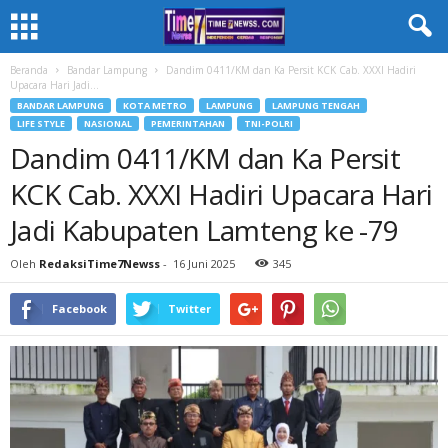
Beranda
Bandar Lampung
Dandim 0411/KM dan Ka Persit KCK Cab. XXXI Hadiri
Upacara Hari Jadi...
BANDAR LAMPUNG
KOTA METRO
LAMPUNG
LAMPUNG TENGAH
LIFE STYLE
NASIONAL
PEMERINTAHAN
TNI-POLRI
Dandim 0411/KM dan Ka Persit
KCK Cab. XXXI Hadiri Upacara Hari
Jadi Kabupaten Lamteng ke -79
Oleh
RedaksiTime7Newss
-
16 Juni 2025
345
Facebook
Twitter