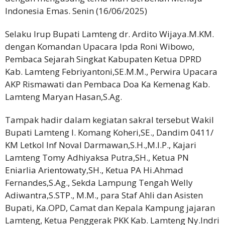
Indonesia Emas. Senin (16/06/2025)
Selaku Irup Bupati Lamteng dr. Ardito Wijaya.M.KM.
dengan Komandan Upacara Ipda Roni Wibowo,
Pembaca Sejarah Singkat Kabupaten Ketua DPRD
Kab. Lamteng Febriyantoni,SE.M.M., Perwira Upacara
AKP Rismawati dan Pembaca Doa Ka Kemenag Kab.
Lamteng Maryan Hasan,S.Ag.
Tampak hadir dalam kegiatan sakral tersebut Wakil
Bupati Lamteng l. Komang Koheri,SE., Dandim 0411/
KM Letkol lnf Noval Darmawan,S.H.,M.I.P., Kajari
Lamteng Tomy Adhiyaksa Putra,SH., Ketua PN
Eniarlia Arientowaty,SH., Ketua PA Hi.Ahmad
Fernandes,S.Ag., Sekda Lampung Tengah Welly
Adiwantra,S.STP., M.M., para Staf Ahli dan Asisten
Bupati, Ka.OPD, Camat dan Kepala Kampung jajaran
Lamteng, Ketua Penggerak PKK Kab. Lamteng Ny.Indri