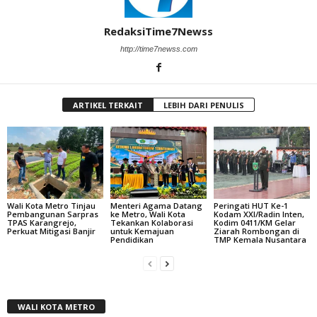
RedaksiTime7Newss
http://time7newss.com
ARTIKEL TERKAIT
LEBIH DARI PENULIS
Wali Kota Metro Tinjau
Menteri Agama Datang
Peringati HUT Ke-1
Pembangunan Sarpras
ke Metro, Wali Kota
Kodam XXI/Radin Inten,
TPAS Karangrejo,
Tekankan Kolaborasi
Kodim 0411/KM Gelar
Perkuat Mitigasi Banjir
untuk Kemajuan
Ziarah Rombongan di
Pendidikan
TMP Kemala Nusantara
WALI KOTA METRO