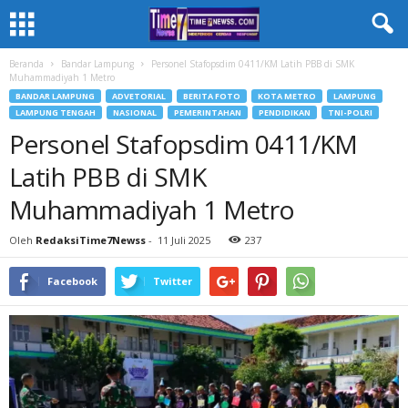
Beranda
Bandar Lampung
Personel Stafopsdim 0411/KM Latih PBB di SMK
Muhammadiyah 1 Metro
BANDAR LAMPUNG
ADVETORIAL
BERITA FOTO
KOTA METRO
LAMPUNG
LAMPUNG TENGAH
NASIONAL
PEMERINTAHAN
PENDIDIKAN
TNI-POLRI
Personel Stafopsdim 0411/KM
Latih PBB di SMK
Muhammadiyah 1 Metro
Oleh
RedaksiTime7Newss
-
11 Juli 2025
237
Facebook
Twitter