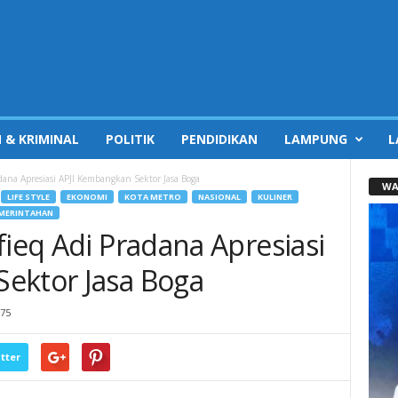
 & KRIMINAL
POLITIK
PENDIDIKAN
LAMPUNG
L
dana Apresiasi APJI Kembangkan Sektor Jasa Boga
WA
LIFE STYLE
EKONOMI
KOTA METRO
NASIONAL
KULINER
MERINTAHAN
fieq Adi Pradana Apresiasi
ektor Jasa Boga
75
tter