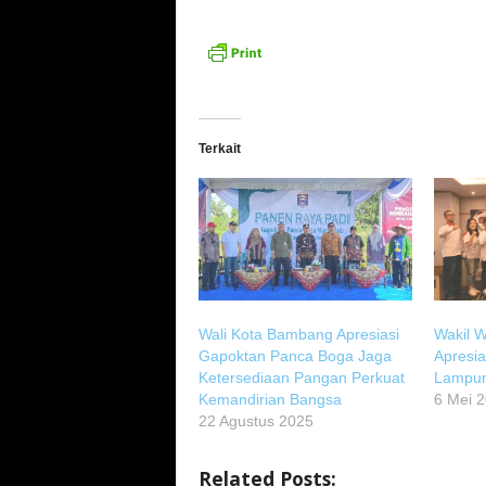
Terkait
Wali Kota Bambang Apresiasi
Wakil W
Gapoktan Panca Boga Jaga
Apresi
Ketersediaan Pangan Perkuat
Lampu
Kemandirian Bangsa
6 Mei 
22 Agustus 2025
Related Posts: