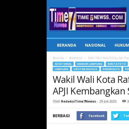
Time7Newss.com
BERANDA
NASIONAL
HUKUM
Beranda
Advetorial
Wakil Wali Kota Rafieq Adi Pra
ADVETORIAL
BANDAR LAMPUNG
BERITA FOTO
LAMPUNG
LIPUTAN KHUSUS
PARIWISATA
PE
Wakil Wali Kota Ra
APJI Kembangkan S
Oleh
RedaksiTime7Newss
-
29 Juli 2025
3
BERBAGI
Facebook
Twi