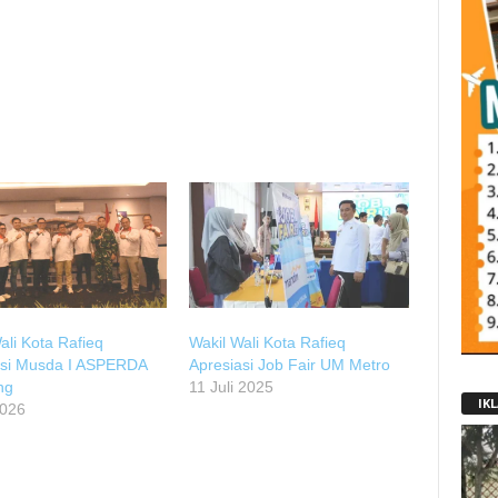
ali Kota Rafieq
Wakil Wali Kota Rafieq
asi Musda I ASPERDA
Apresiasi Job Fair UM Metro
ng
11 Juli 2025
IK
2026