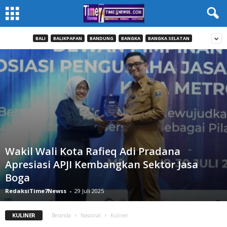
BALI
BALIKPAPAN
BANDUNG
BANGKA
BANGKA SELATAN
Wakil Wali Kota Rafieq Adi Pradana
Apresiasi APJI Kembangkan Sektor Jasa
Boga
RedaksiTime7Newss
-
29 Juli 2025
KULINER
Beranda
Nasional
Kuliner