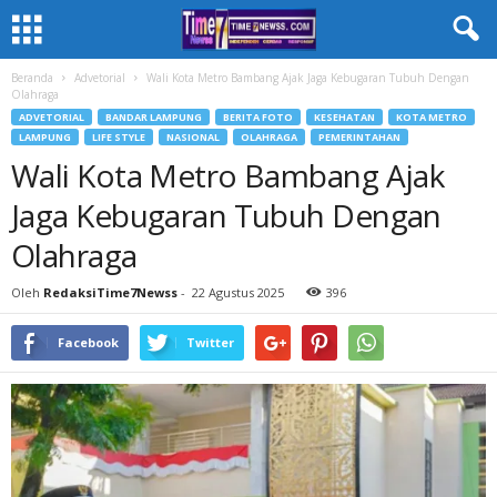
Beranda
Advetorial
Wali Kota Metro Bambang Ajak Jaga Kebugaran Tubuh Dengan
Olahraga
ADVETORIAL
BANDAR LAMPUNG
BERITA FOTO
KESEHATAN
KOTA METRO
LAMPUNG
LIFE STYLE
NASIONAL
OLAHRAGA
PEMERINTAHAN
Wali Kota Metro Bambang Ajak
Jaga Kebugaran Tubuh Dengan
Olahraga
Oleh
RedaksiTime7Newss
-
22 Agustus 2025
396
Facebook
Twitter