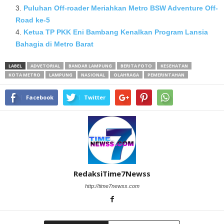
Puluhan Off-roader Meriahkan Metro BSW Adventure Off-
Road ke-5
Ketua TP PKK Eni Bambang Kenalkan Program Lansia
Bahagia di Metro Barat
LABEL
ADVETORIAL
BANDAR LAMPUNG
BERITA FOTO
KESEHATAN
KOTA METRO
LAMPUNG
NASIONAL
OLAHRAGA
PEMERINTAHAN
Facebook
Twitter
RedaksiTime7Newss
http://time7newss.com