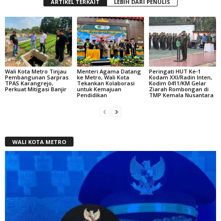
ARTIKEL TERKAIT
LEBIH DARI PENULIS
Wali Kota Metro Tinjau
Menteri Agama Datang
Peringati HUT Ke-1
Pembangunan Sarpras
ke Metro, Wali Kota
Kodam XXI/Radin Inten,
TPAS Karangrejo,
Tekankan Kolaborasi
Kodim 0411/KM Gelar
Perkuat Mitigasi Banjir
untuk Kemajuan
Ziarah Rombongan di
Pendidikan
TMP Kemala Nusantara
WALI KOTA METRO