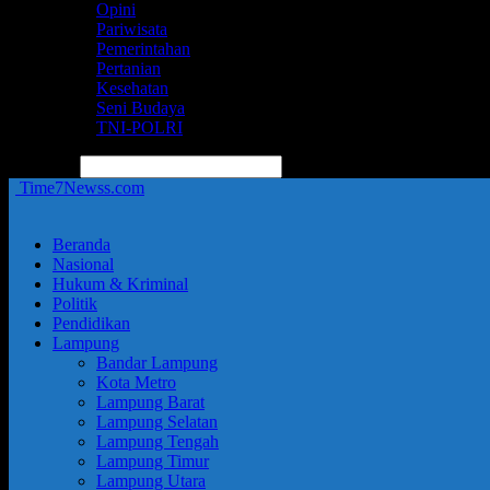
Opini
Pariwisata
Pemerintahan
Pertanian
Kesehatan
Seni Budaya
TNI-POLRI
pencarian
Time7Newss.com
Beranda
Nasional
Hukum & Kriminal
Politik
Pendidikan
Lampung
Bandar Lampung
Kota Metro
Lampung Barat
Lampung Selatan
Lampung Tengah
Lampung Timur
Lampung Utara