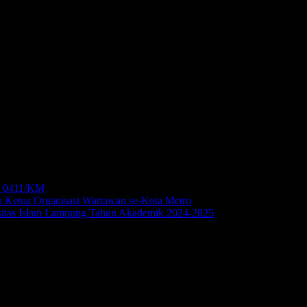
Kegiatan patroli gabungan yang dilakukan oleh bapak-bapak TNi bersama Bans
capnya disertai anggukan beberapa rekan yang ada di dekatnya.
m 0411/KM
a Ketua Organisasi Wartawan se-Kota Metro
sitas Islam Lampung Tahun Akademik 2024-2025