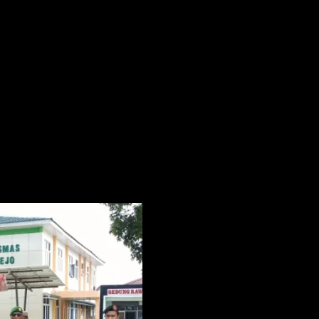
dan Banser, Kokam, Linmas serta Satpol P