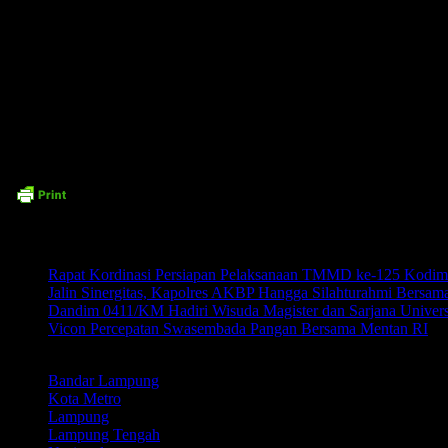
Salah satu warga sekitar yang tidak ingin disebutkan namanya mengatakan, “
nyaman, semoga kondisi aman dan nyaman akan terus ada di wilayah kami.”
u
Time7Newss.com (DL)
Related posts:
Rapat Kordinasi Persiapan Pelaksanaan TMMD ke-125 Kodi
Jalin Sinergitas, Kapolres AKBP Hangga Silahturahmi Bersam
Dandim 0411/KM Hadiri Wisuda Magister dan Sarjana Univer
Vicon Percepatan Swasembada Pangan Bersama Mentan RI
LABEL
Bandar Lampung
Kota Metro
Lampung
Lampung Tengah