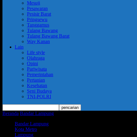
Mesuji
Pesawaran
Pesisir Barat
Pringsewu
Tanggamus
Tulang Bawang
Tulang Bawang Barat
Way Kanan
Lain
Life style
Olahraga
Opini
Pariwisata
Pemerintahan
Pertanian
Kesehatan
Seni Budaya
TNI-POLRI
Beranda
Bandar Lampung
Patroli Bersama Koramil 411-15/Kalirejo 
Bandar Lampung
Kota Metro
Lampung