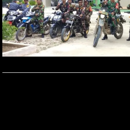
Foto : Anggota Koramil 411-15/Kalirejo dan Banser, Kokam, Linmas 
Time7Newss.com, Kota Metro.
Peltu Muhammad Nur beserta 4 anggota Koramil 411-15/Kalirejo melaksanak
Patroli ini melibatkan kekuatan gabungan dari Banser, Kokam, Linmas, dan S
kantor Telkom di Kalirejo.
Rumah sakit Azahra dan Kartini juga menjadi titik perhatian gabungan person
tetap terjaga kondusif.