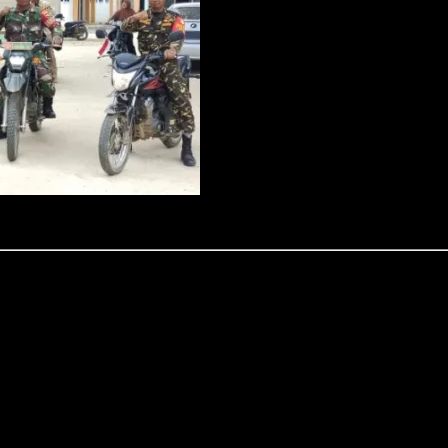
serta Satpol PP saat Patroli Bersama.
an patroli bersama pada Rabu, 17 September 2025, dengan sasaran wilayah s
atpol PP untuk menjaga keamanan wilayah. Sementara itu sasaran patroli meli
el yang terdiri dari 5 orang anggota Koramil, 1 orang anggota Satpol PP, 4 B