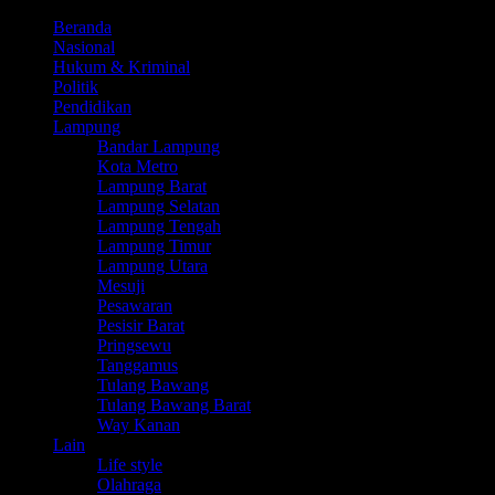
Beranda
Nasional
Hukum & Kriminal
Politik
Pendidikan
Lampung
Bandar Lampung
Kota Metro
Lampung Barat
Lampung Selatan
Lampung Tengah
Lampung Timur
Lampung Utara
Mesuji
Pesawaran
Pesisir Barat
Pringsewu
Tanggamus
Tulang Bawang
Tulang Bawang Barat
Way Kanan
Lain
Life style
Olahraga