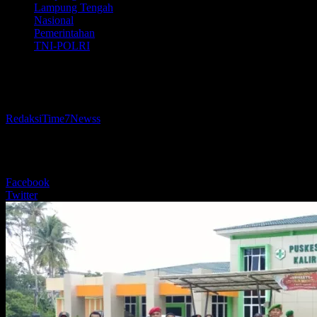
Lampung Tengah
Nasional
Pemerintahan
TNI-POLRI
Patroli Bersama Koramil 411-15/Kalirejo 
Oleh
RedaksiTime7Newss
-
17 September 2025
96
BERBAGI
Facebook
Twitter