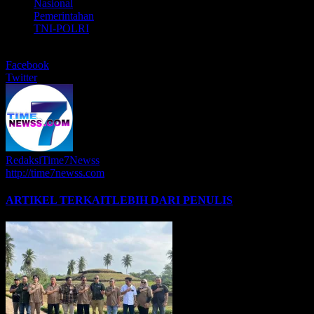
Nasional
Pemerintahan
TNI-POLRI
BERBAGI
Facebook
Twitter
RedaksiTime7Newss
http://time7newss.com
ARTIKEL TERKAIT
LEBIH DARI PENULIS