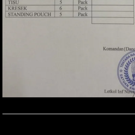
Foto : HOAX yang mengatasnamakan Dandim 0411/KM.
Time7Newss.com, Kota Metro.
Beredar Surat Edaran Pengadaan Program Packing yang mengatasnamakan D