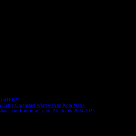
Dinas Pengadaan Barang/ Jasa Logistik Tentara Nasional Indonesia Komando Di
a, terlebih lagi diedaran tersebut dituliskan Kodim 0411/Metro, adapun penu
ut, yakni dimaksudkan untuk keperluan pemesanan perlengkapan kantor, namun
 resmi satuan. Bahkan nama yang tertera tidak disertai pangkat, korp dan N R
u kepada masyarakat agar tidak mempercayai dan menanggapi edaran hoax ya
m 0411/KM
a Ketua Organisasi Wartawan se-Kota Metro
sitas Islam Lampung Tahun Akademik 2024-2025