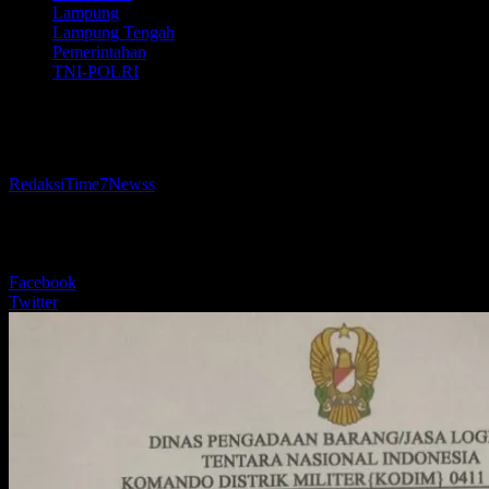
Lampung
Lampung Tengah
Pemerintahan
TNI-POLRI
HOAX yang mengatasnamakan Dandim 0
Oleh
RedaksiTime7Newss
-
8 November 2025
154
BERBAGI
Facebook
Twitter