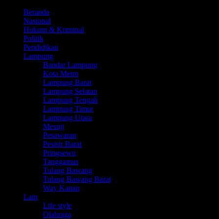
Beranda
Nasional
Hukum & Kriminal
Politik
Pendidikan
Lampung
Bandar Lampung
Kota Metro
Lampung Barat
Lampung Selatan
Lampung Tengah
Lampung Timur
Lampung Utara
Mesuji
Pesawaran
Pesisir Barat
Pringsewu
Tanggamus
Tulang Bawang
Tulang Bawang Barat
Way Kanan
Lain
Life style
Olahraga