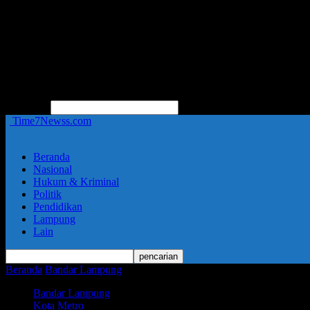
pencarian
Time7Newss.com
Beranda
Nasional
Hukum & Kriminal
Politik
Pendidikan
Lampung
Lain
Beranda
Bandar Lampung
HOAX yang mengatasnamakan Dandim 
Bandar Lampung
Kota Metro