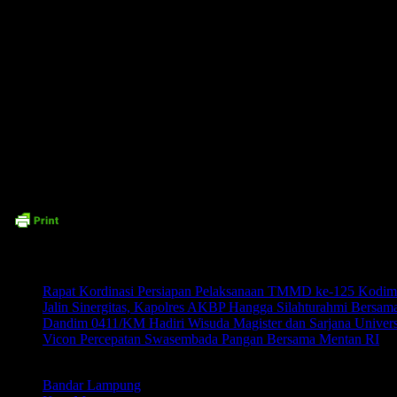
Dalam surat tersebut berkopstukan logo Kartika Eka Paksi dan bertuliskan 
Padahal Satuan Kodim dan Dinas Pengadaan adalah satuan yang sangat berbed
Kejanggalan yang sangat signifikan adalah tujuan dari surat edaran terseb
tulisan nama satuan yang salah dan stempel satuan palsu atau bukan stempel
Dandim 0411/Kota Metro Letkol Inf Noval Darmawan,S.H.,M.I.P. mengimba
Time7Newss.com (DL)
Related posts:
Rapat Kordinasi Persiapan Pelaksanaan TMMD ke-125 Kodi
Jalin Sinergitas, Kapolres AKBP Hangga Silahturahmi Bersam
Dandim 0411/KM Hadiri Wisuda Magister dan Sarjana Univer
Vicon Percepatan Swasembada Pangan Bersama Mentan RI
LABEL
Bandar Lampung