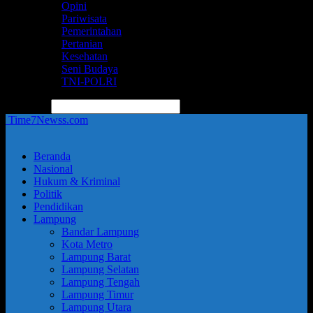
Opini
Pariwisata
Pemerintahan
Pertanian
Kesehatan
Seni Budaya
TNI-POLRI
pencarian
Time7Newss.com
Beranda
Nasional
Hukum & Kriminal
Politik
Pendidikan
Lampung
Bandar Lampung
Kota Metro
Lampung Barat
Lampung Selatan
Lampung Tengah
Lampung Timur
Lampung Utara