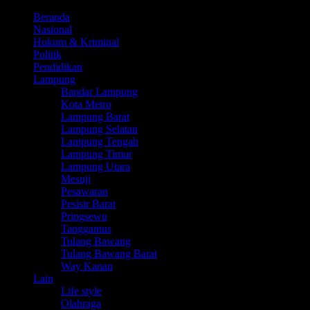
Beranda
Nasional
Hukum & Kriminal
Politik
Pendidikan
Lampung
Bandar Lampung
Kota Metro
Lampung Barat
Lampung Selatan
Lampung Tengah
Lampung Timur
Lampung Utara
Mesuji
Pesawaran
Pesisir Barat
Pringsewu
Tanggamus
Tulang Bawang
Tulang Bawang Barat
Way Kanan
Lain
Life style
Olahraga