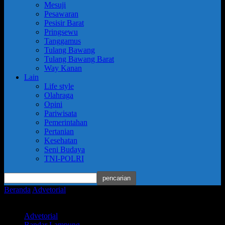
Mesuji
Pesawaran
Pesisir Barat
Pringsewu
Tanggamus
Tulang Bawang
Tulang Bawang Barat
Way Kanan
Lain
Life style
Olahraga
Opini
Pariwisata
Pemerintahan
Pertanian
Kesehatan
Seni Budaya
TNI-POLRI
Beranda
Advetorial
Wakil Wali Kota Rafieq Adi Pradana Sebut
Bazar dan Pasar Murah Jaga...
Advetorial
Bandar Lampung