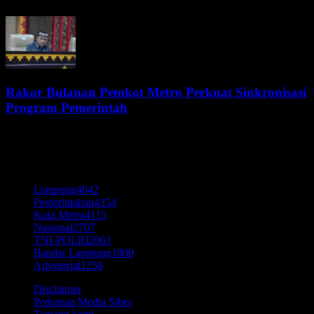
6 Agustus 2026
Rakor Bulanan Pemkot Metro Perkuat Sinkronisasi
Program Pemerintah
6 Agustus 2026
KATEGORI POPULER
Lampung
4642
Pemerintahan
4354
Kota Metro
4115
Nasional
2707
TNI-POLRI
2061
Bandar Lampung
1800
Advetorial
1258
Disclaimer
Pedoman Media Siber