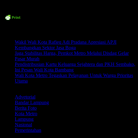
Related posts:
Wakil Wali Kota Rafieq Adi Pradana Apresiasi APJI
Kembangkan Sektor Jasa Boga
Jaga Stabilitas Harga, Pemkot Metro Melalui Disdag Gelar
Pasar Murah
Pendistribusian Kartu Keluarga Sejahtera dan PKH Sembako,
Ini Pesan Wali Kota Bambang
Wali Kota Metro Tegaskan Pelayanan Untuk Warga Prioritas
Utama
LABEL
Advetorial
Bandar Lampung
Berita Foto
Kota Metro
Lampung
Nasional
Pemerintahan