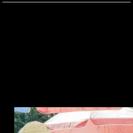
Time7Newss.com, Kota Metro.
Wakil Wali Kota Metro, M. Rafieq Adi Pradana, menyampaikan bahwa
Pemerintah Kota Metro menggelar agenda rutin dalam rangka menjaga
daya beli masyarakat dan langkah konkret dalam menjaga stabilitas harga
dan memberikan alternatif belanja yang lebih terjangkau menjelang akhir
tahun.
Hal ini diungkapkan Wakil Wali Kota saat menghadiri kegiatan bazar dan
pasar murah sebagai upaya membantu masyarakat mendapatkan
kebutuhan pokok dengan harga terjangkau yang berlangsung di Halaman
Dekranasda Kota Metro, Jumat (14/11/2025).
Kegiatan tersebut selain dihadiri Wakil Wali Kota Metro, M. Rafieq Adi
Pradana, dan juga bersama istri, Nidia Irena Sari, untuk meninjau
pelaksanaan bazar dan pasar murah.