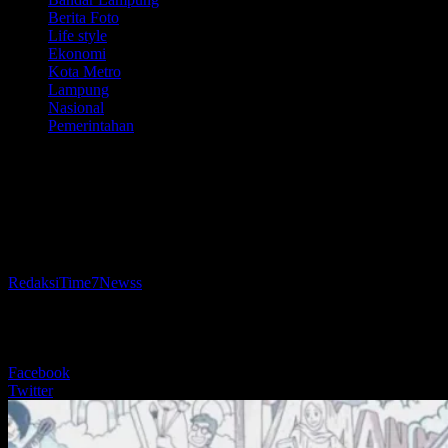
Berita Foto
Life style
Ekonomi
Kota Metro
Lampung
Nasional
Pemerintahan
Wakil Wali Kota Rafieq Adi Pradana
Sebut Bazar dan Pasar Murah Jaga
Stabilitas Harga Bahan Pokok
Oleh
RedaksiTime7Newss
-
14 November 2025
195
BERBAGI
Facebook
Twitter