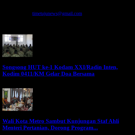
secara cepat, Akurat, Cerdas, Responsif dan Profesional. WhatsApp
: 081278071527
Hubungi kami:
timetujunews@gmail.com
BERITA LEBIH
Songsong HUT ke-1 Kodam XXI/Radin Inten,
Kodim 0411/KM Gelar Doa Bersama
7 Agustus 2026
Wali Kota Metro Sambut Kunjungan Staf Ahli
Menteri Pertanian, Dorong Program...