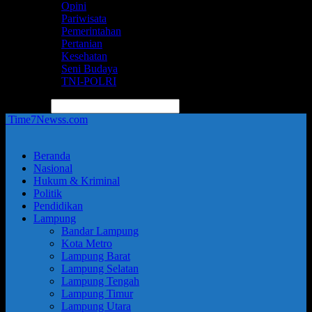
Opini
Pariwisata
Pemerintahan
Pertanian
Kesehatan
Seni Budaya
TNI-POLRI
pencarian
Time7Newss.com
Beranda
Nasional
Hukum & Kriminal
Politik
Pendidikan
Lampung
Bandar Lampung
Kota Metro
Lampung Barat
Lampung Selatan
Lampung Tengah
Lampung Timur
Lampung Utara