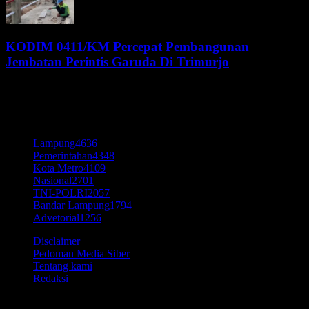
KODIM 0411/KM Percepat Pembangunan
Jembatan Perintis Garuda Di Trimurjo
5 Agustus 2026
KATEGORI POPULER
Lampung
4636
Pemerintahan
4348
Kota Metro
4109
Nasional
2701
TNI-POLRI
2057
Bandar Lampung
1794
Advetorial
1256
Disclaimer
Pedoman Media Siber
Tentang kami
Redaksi
© Time7Newss.com