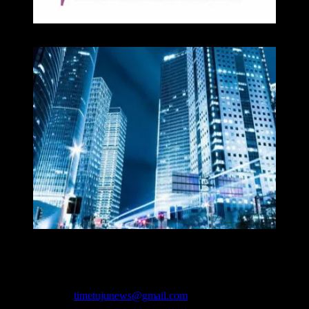
Media
Redaksi Time7newss.com memberikan Informasi kepada Publik
secara cepat, Akurat, Cerdas, Responsif dan Profesional. WhatsApp
: 081278071527
Hubungi kami:
timetujunews@gmail.com