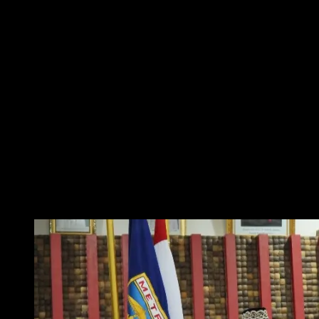
Spekulasi berakhir, era baru Dinas Pendidikan dan Kebudayaan (Disdikbud)
Kota Metro dimulai. Dalam penunjukan yang menandai komitmen Wali
Kota, Bambang Iman Santoso terhadap regenerasi berbasis meritokrasi, Dr.
Agus Muhammad Septiana resmi dilantik sebagai Kepala Disdikbud, acara
tersebut juga melantik Dr. Kusbani sebagai Asisten II Sekretaris Daerah.
Pelantikan dilakukan secara langsung oleh Wali Kota Metro, Bambang
Iman Santoso di Aula Pemda setempat, Senin, 24 November 2025.
Penunjukan Agus Septiana ini bukan sekadar pergantian figur, tetapi
penempatan pemimpin dengan rekam jejak solid untuk mengakselerasi
program strategis daerah di sektor pendidikan dan kebudayaan.
Kemenangan Agus Septiana didasarkan pada hasil Seleksi Terbuka Jabatan
Pimpinan Tinggi Pratama yang dinilai paling transparan.