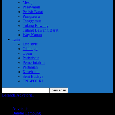
Mesuji
Pesawaran
Pesisir Barat
Pringsewu
Tanggamus
Tulang Bawang
Tulang Bawang Barat
Way Kanan
Lain
Life style
Olahraga
Opini
Pariwisata
Pemerintahan
Pertanian
Kesehatan
Seni Budaya
TNI-POLRI
Beranda
Advetorial
Wali Kota Bambang Lantik Asisten II dan
Kadis Pendidikan
Advetorial
Bandar Lampung