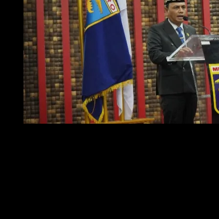
Foto : Wali Kota Metro H. Bambang Iman Santoso
Dari empat tahapan ketat Administrasi, Asesmen Kompetensi, Penulisan
Makalah, hingga Wawancara Agus berhasil mencetak keunggulan poin yang
signifikan.
Agus memuncaki klasemen dengan skor total 82.750, meninggalkan margin
tipis di antara dua pesaing terdekatnya.
Wali Kota Bambang Iman Santoso menekankan bahwa pelantikan ini
merupakan bagian krusial dari mekanisme pemerintahan dan bukan