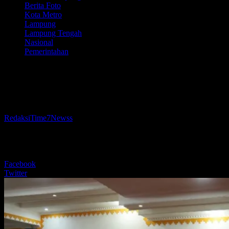
Berita Foto
Kota Metro
Lampung
Lampung Tengah
Nasional
Pemerintahan
Wali Kota Bambang Lantik Asisten II dan
Kadis Pendidikan
Oleh
RedaksiTime7Newss
-
24 November 2025
165
BERBAGI
Facebook
Twitter