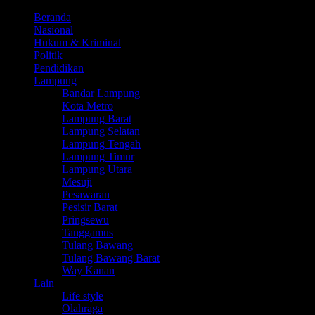
Beranda
Nasional
Hukum & Kriminal
Politik
Pendidikan
Lampung
Bandar Lampung
Kota Metro
Lampung Barat
Lampung Selatan
Lampung Tengah
Lampung Timur
Lampung Utara
Mesuji
Pesawaran
Pesisir Barat
Pringsewu
Tanggamus
Tulang Bawang
Tulang Bawang Barat
Way Kanan
Lain
Life style
Olahraga