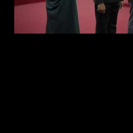
Foto : Wali Kota Metro H. Bambang Iman Santoso saat melantik
“
Pelantikan ini bukan sekadar formalitas, tetapi merupakan amanah dan
tanggung jawab besar yang harus dijalankan dengan penuh integritas,
dedikasi, dan loyalitas terhadap bangsa dan Negara,
” Ucapnya saat
memberikan sambutan diacara tersebut.
Wali Kota juga menyoroti proses seleksi yang telah dilalui secara ketat dan
objektif. Ia menegaskan, proses tersebut bertujuan untuk memastikan
pejabat yang terpilih benar-benar kompeten.
“
Jabatan Pimpinan Tinggi Pratama yang dilantik hari ini telah dilaksanakan
setelah seluruh tahapan seleksi dilalui sesuai ketentuan yang berlaku. Proses
ini dilakukan secara objektif, transparan, dan akuntabel agar menghasilkan
pejabat yang benar-benar kompeten, berintegritas, serta memiliki komitmen
kuat terhadap pelayanan publik
,” jelasnya.