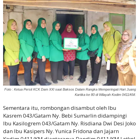
Foto : Ketua Persit KCK Dam XXI saat Baksos Dalam Rangka Memperingati Hari Juang
Kartika ke 80 di Wilayah Kodim 0411/KM.
Sementara itu, rombongan disambut oleh Ibu
Kasrem 043/Gatam Ny. Bebi Sumarlin didampingi
Ibu Kasilogrem 043/Gatam Ny. Risdiana Dwi Desi Joko
dan Ibu Kasipers Ny. Yunica Fridona dan Jajarn
Kodim 0411/KM diantaranya Dandim 0411/KM Letkol