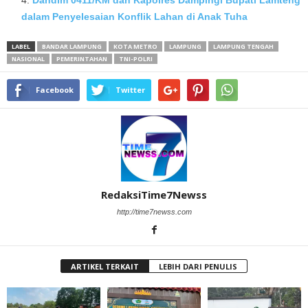
dalam Penyelesaian Konflik Lahan di Anak Tuha
LABEL
BANDAR LAMPUNG
KOTA METRO
LAMPUNG
LAMPUNG TENGAH
NASIONAL
PEMERINTAHAN
TNI-POLRI
Facebook
Twitter
RedaksiTime7Newss
http://time7newss.com
ARTIKEL TERKAIT
LEBIH DARI PENULIS