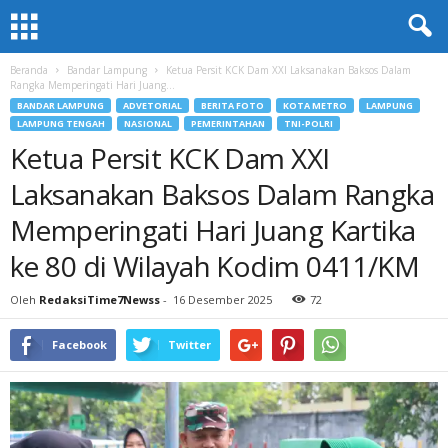
Beranda
Bandar Lampung
Ketua Persit KCK Dam XXI Laksanakan Baksos Dalam
Rangka Memperingati Hari Juang...
BANDAR LAMPUNG
ADVETORIAL
BERITA FOTO
KOTA METRO
LAMPUNG
LAMPUNG TENGAH
NASIONAL
PEMERINTAHAN
TNI-POLRI
Ketua Persit KCK Dam XXI
Laksanakan Baksos Dalam Rangka
Memperingati Hari Juang Kartika
ke 80 di Wilayah Kodim 0411/KM
Oleh
RedaksiTime7Newss
-
16 Desember 2025
72
Facebook
Twitter