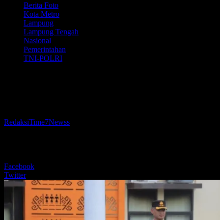
Berita Foto
Kota Metro
Lampung
Lampung Tengah
Nasional
Pemerintahan
TNI-POLRI
Polres Metro Gelar Apel Kesiapan, Siap
Amankan Perayaan Tahun Baru 2026
Oleh
RedaksiTime7Newss
-
31 Desember 2025
81
BERBAGI
Facebook
Twitter