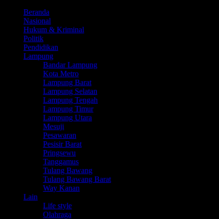
Beranda
Nasional
Hukum & Kriminal
Politik
Pendidikan
Lampung
Bandar Lampung
Kota Metro
Lampung Barat
Lampung Selatan
Lampung Tengah
Lampung Timur
Lampung Utara
Mesuji
Pesawaran
Pesisir Barat
Pringsewu
Tanggamus
Tulang Bawang
Tulang Bawang Barat
Way Kanan
Lain
Life style
Olahraga