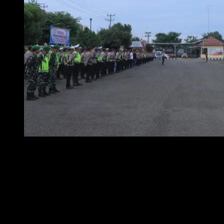
Foto : Polres Metro Gelar Apel Kesiapan, Siap Amankan Pera
Kapolres Metro, AKBP Hangga Utama Darmawan, S.I.K., menyampaikan
bahwa seluruh personel telah siap memberikan pelayanan terbaik kepada
masyarakat.
“
Pengamanan Tahun Baru ini merupakan bentuk kehadiran Polri di tengah
masyarakat. Kami mengerahkan seluruh personel Polres dan Polsek jajaran
untuk memastikan perayaan Tahun Baru 2026 berjalan aman, tertib, dan
lancar. Kami juga mengimbau masyarakat agar tetap mematuhi aturan lalu