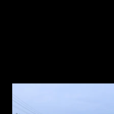
sebagai bentuk komitmen dalam menjaga keamanan, ketertiban, dan
kelancaran aktivitas masyarakat. Apel tersebut diikuti oleh seluruh personel
Polres Metro beserta jajaran Polsek, yang selanjutnya diterjunkan untuk
melaksanakan pengamanan di berbagai titik strategis. Rabu (31/12/2025).
Dalam pengamanan pergantian tahun ini, Polres Metro mengerahkan
seluruh personel untuk melakukan pengaturan lalu lintas, pengamanan
pusat-pusat keramaian, serta lokasi yang menjadi titik kumpul masyarakat.
Langkah ini dilakukan guna memastikan situasi kamtibmas tetap aman dan
kondusif selama perayaan malam Tahun Baru.
Selain itu, Polres Metro juga melaksanakan pengalihan arus lalu lintas di
sejumlah ruas jalan guna mengantisipasi terjadinya kepadatan kendaraan.
Rekayasa lalu lintas dilakukan secara situasional dengan memperhatikan
kondisi di lapangan, demi memberikan kenyamanan dan kelancaran bagi
masyarakat yang merayakan pergantian tahun.