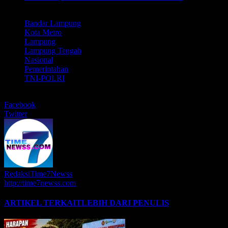
LABEL
Bandar Lampung
Kota Metro
Lampung
Lampung Tengah
Nasional
Pemerintahan
TNI-POLRI
BERBAGI
Facebook
Twitter
RedaksiTime7Newss
http://time7newss.com
ARTIKEL TERKAIT
LEBIH DARI PENULIS