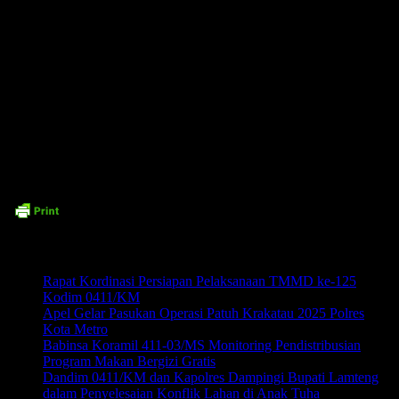
lintas serta menjaga ketertiban bersama,”
ujar AKBP Hangga.
Polres Metro berharap, melalui kesiapan personel dan sinergi dengan
seluruh elemen masyarakat, perayaan Tahun Baru 2026 dapat berlangsung
dengan aman, damai, dan penuh kebersamaan.
Time7Newss.com (Red).
Related posts:
Rapat Kordinasi Persiapan Pelaksanaan TMMD ke-125
Kodim 0411/KM
Apel Gelar Pasukan Operasi Patuh Krakatau 2025 Polres
Kota Metro
Babinsa Koramil 411-03/MS Monitoring Pendistribusian
Program Makan Bergizi Gratis
Dandim 0411/KM dan Kapolres Dampingi Bupati Lamteng
dalam Penyelesaian Konflik Lahan di Anak Tuha