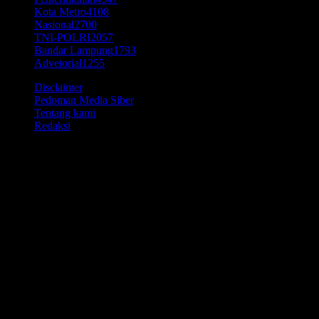
Kota Metro
4108
Nasional
2700
TNI-POLRI
2057
Bandar Lampung
1793
Advetorial
1255
Disclaimer
Pedoman Media Siber
Tentang kami
Redaksi
© Time7Newss.com