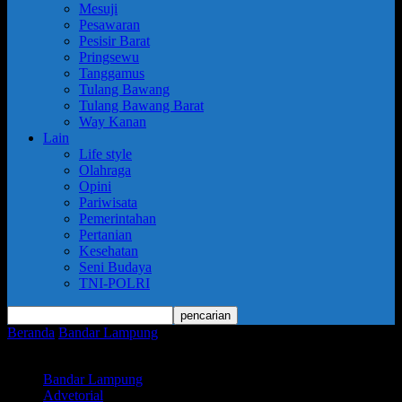
Mesuji
Pesawaran
Pesisir Barat
Pringsewu
Tanggamus
Tulang Bawang
Tulang Bawang Barat
Way Kanan
Lain
Life style
Olahraga
Opini
Pariwisata
Pemerintahan
Pertanian
Kesehatan
Seni Budaya
TNI-POLRI
Beranda
Bandar Lampung
Polres Metro Gelar Apel Kesiapan, Siap
Amankan Perayaan Tahun Baru 2026
Bandar Lampung
Advetorial