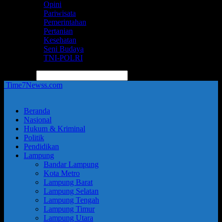
Opini
Pariwisata
Pemerintahan
Pertanian
Kesehatan
Seni Budaya
TNI-POLRI
pencarian
Time7Newss.com
Beranda
Nasional
Hukum & Kriminal
Politik
Pendidikan
Lampung
Bandar Lampung
Kota Metro
Lampung Barat
Lampung Selatan
Lampung Tengah
Lampung Timur
Lampung Utara