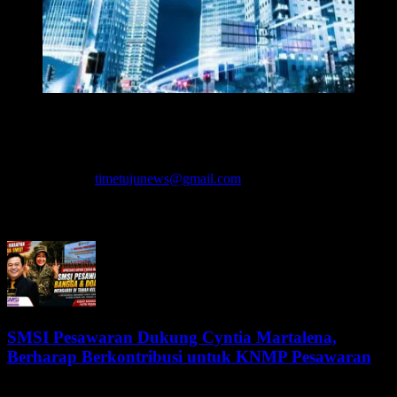
Redaksi Time7newss.com memberikan Informasi kepada Publik
secara cepat, Akurat, Cerdas, Responsif dan Profesional. WhatsApp
: 081278071527
Hubungi kami:
timetujunews@gmail.com
BERITA LEBIH
SMSI Pesawaran Dukung Cyntia Martalena,
Berharap Berkontribusi untuk KNMP Pesawaran
5 Agustus 2026