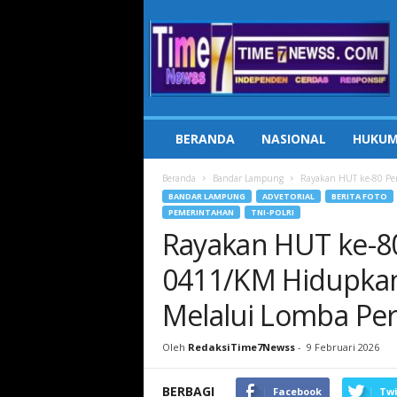
Time7Newss.com
BERANDA
NASIONAL
HUKUM
Beranda
Bandar Lampung
Rayakan HUT ke-80 Per
BANDAR LAMPUNG
ADVETORIAL
BERITA FOTO
PEMERINTAHAN
TNI-POLRI
Rayakan HUT ke-80
0411/KM Hidupkan
Melalui Lomba Per
Oleh
RedaksiTime7Newss
-
9 Februari 2026
BERBAGI
Facebook
Twi