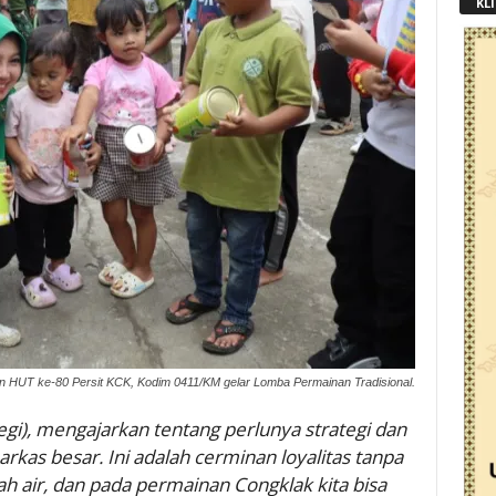
KLI
n HUT ke-80 Persit KCK, Kodim 0411/KM gelar Lomba Permainan Tradisional.
egi), mengajarkan tentang perlunya strategi dan
kas besar. Ini adalah cerminan loyalitas tanpa
h air, dan pada permainan Congklak kita bisa