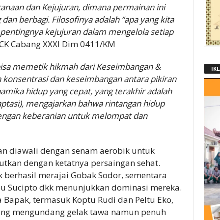
anaan dan Kejujuran, dimana permainan ini
n berbagi. Filosofinya adalah “apa yang kita
ta pentingnya kejujuran dalam mengelola setiap
t KCK Cabang XXXI Dim 0411/KM
 bisa memetik hikmah dari Keseimbangan &
IK
 konsentrasi dan keseimbangan antara pikiran
amika hidup yang cepat, yang terakhir adalah
ptasi), mengajarkan bahwa rintangan hidup
 dengan keberanian untuk melompat dan
n diawali dengan senam aerobik untuk
utkan dengan ketatnya persaingan sehat.
k berhasil merajai Gobak Sodor, sementara
u Sucipto dkk menunjukkan dominasi mereka.
Bapak, termasuk Koptu Rudi dan Peltu Eko,
 yang mengundang gelak tawa namun penuh