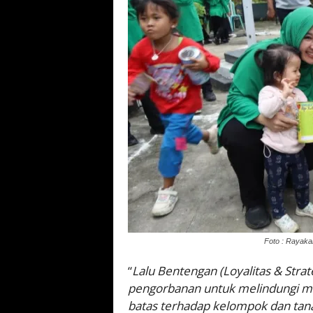
Foto : Rayaka
“
Lalu Bentengan (Loyalitas & Strat
pengorbanan untuk melindungi mar
batas terhadap kelompok dan tana