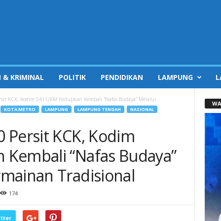
 & KRIMINAL
POLITIK
PENDIDIKAN
LAMPUNG
L
sit KCK, Kodim 0411/KM Hidupkan Kembali “Nafas Budaya” Melalui...
WA
KOTA METRO
LAMPUNG
LAMPUNG TENGAH
NASIONAL
 Persit KCK, Kodim
 Kembali “Nafas Budaya”
mainan Tradisional
174
tter