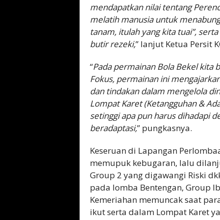
mendapatkan nilai tentang Perenc
melatih manusia untuk menabung da
tanam, itulah yang kita tuai”, ser
butir rezeki,
” lanjut Ketua Persi
“
Pada permainan Bola Bekel kita
Fokus, permainan ini mengajarkan
dan tindakan dalam mengelola din
Lompat Karet (Ketangguhan & Ada
setinggi apa pun harus dihadapi
beradaptasi,
” pungkasnya.
Keseruan di Lapangan Perlombaa
memupuk kebugaran, lalu dilanj
Group 2 yang digawangi Riski dk
pada lomba Bentengan, Group Ib
Kemeriahan memuncak saat para 
ikut serta dalam Lompat Karet