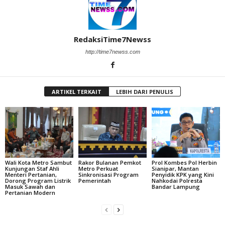
RedaksiTime7Newss
http://time7newss.com
ARTIKEL TERKAIT
LEBIH DARI PENULIS
Wali Kota Metro Sambut
Rakor Bulanan Pemkot
Profil Kombes Pol Herbin
Kunjungan Staf Ahli
Metro Perkuat
Sianipar, Mantan
Menteri Pertanian,
Sinkronisasi Program
Penyidik KPK yang Kini
Dorong Program Listrik
Pemerintah
Nahkodai Polresta
Masuk Sawah dan
Bandar Lampung
Pertanian Modern