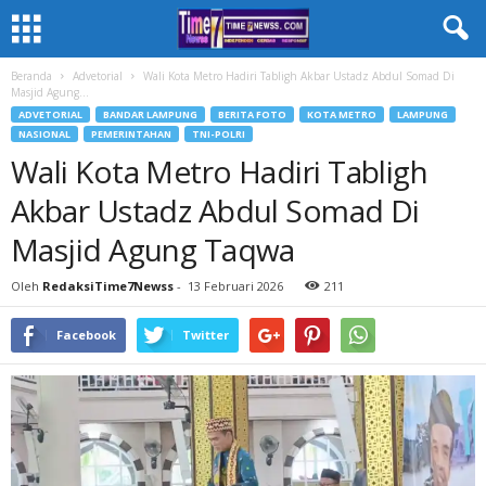
Beranda
Advetorial
Wali Kota Metro Hadiri Tabligh Akbar Ustadz Abdul Somad Di
Masjid Agung...
ADVETORIAL
BANDAR LAMPUNG
BERITA FOTO
KOTA METRO
LAMPUNG
NASIONAL
PEMERINTAHAN
TNI-POLRI
Wali Kota Metro Hadiri Tabligh
Akbar Ustadz Abdul Somad Di
Masjid Agung Taqwa
Oleh
RedaksiTime7Newss
-
13 Februari 2026
211
Facebook
Twitter