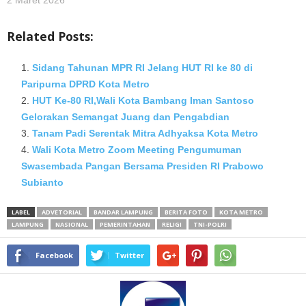
Related Posts:
Sidang Tahunan MPR RI Jelang HUT RI ke 80 di
Paripurna DPRD Kota Metro
HUT Ke-80 RI,Wali Kota Bambang Iman Santoso
Gelorakan Semangat Juang dan Pengabdian
‎Tanam Padi Serentak Mitra Adhyaksa Kota Metro
Wali Kota Metro Zoom Meeting Pengumuman
Swasembada Pangan Bersama Presiden RI Prabowo
Subianto
LABEL
ADVETORIAL
BANDAR LAMPUNG
BERITA FOTO
KOTA METRO
LAMPUNG
NASIONAL
PEMERINTAHAN
RELIGI
TNI-POLRI
Facebook
Twitter