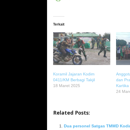
Terkait
Koramil Jajaran Kodim
Anggot
0411/KM Berbagi Takjil
dan Pr
18 Maret 2025
Kartika
24 Mar
Related Posts:
Dua personel Satgas TMMD Kodi