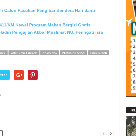
ih Calon Pasukan Pengibar Bendera Hari Santri
411/KM Kawal Program Makan Bergizi Gratis
adiri Pengajian Akbar Muslimat NU, Peringati Isra
UNG
LAMPUNG TENGAH
NASIONAL
PEMERINTAHAN
PENDIDIKAN
tter
s
IK