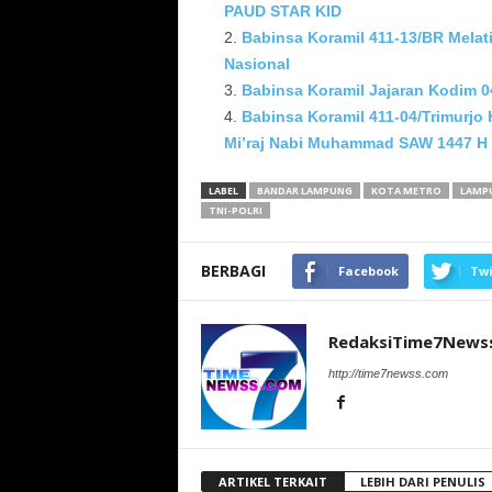
PAUD STAR KID
Babinsa Koramil 411-13/BR Melat
Nasional
Babinsa Koramil Jajaran Kodim 0
Babinsa Koramil 411‑04/Trimurjo H
Mi’raj Nabi Muhammad SAW 1447 H
LABEL
BANDAR LAMPUNG
KOTA METRO
LAMP
TNI-POLRI
BERBAGI
Facebook
Twi
RedaksiTime7News
http://time7newss.com
ARTIKEL TERKAIT
LEBIH DARI PENULIS