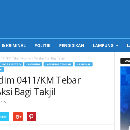
 & KRIMINAL
POLITIK
PENDIDIKAN
LAMPUNG
L
0411/KM Tebar Kebaikan Melalui Aksi Bagi Takjil
WA
KOTA METRO
LAMPUNG
LAMPUNG TENGAH
NASIONAL
RI
odim 0411/KM Tebar
si Bagi Takjil
172
tter