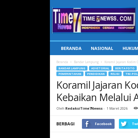
Time7Newss.com
BERANDA
NASIONAL
HUKUM
Beranda
Bandar Lampung
Koramil Jajaran Kodim 
BANDAR LAMPUNG
ADVETORIAL
BERITA FOTO
PEMERINTAHAN
PENDIDIKAN
RELIGI
TNI-POL
Koramil Jajaran K
Kebaikan Melalui Ak
Oleh
RedaksiTime7Newss
-
1 Maret 2026
BERBAGI
Facebook
Twi