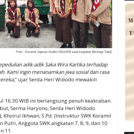
Foto : Koramil Jajaran Kodim 0411/KM saat kegiatan Berbagi Takjil.
pedulian adik-adik Saka Wira Kartika terhadap
h. Kami ingin menanamkan jiwa sosial dan rasa
mereka
,” ujar Serda Heri Widodo mewakili
l 16.30 WIB ini berlangsung penuh keakraban.
but, Serma Haryono, Serda Heri Widodo
Khoirul Ikhwan, S.Pd. (Instruktur SWK Koramil
 Putri, Anggota SWK angkatan 7, 8, 9, dan 10
n 11.