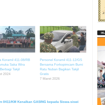
IK
a Koramil 411-08/RB
Personel Koramil 411-12/GS
amuka Saka Wira
Bersama Forkopimcam Bumi
 Berbagi Takjil
Ratu Nuban Bagikan Takjil
et 2024
Gratis
7 Maret 2026
m 0411/KM Kenalkan GASING kepada Siswa-siswi