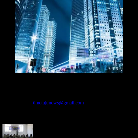
Redaksi Time7newss.com memberikan Informasi kepada Publik
secara cepat, Akurat, Cerdas, Responsif dan Profesional. WhatsApp
: 081278071527
Hubungi kami:
timetujunews@gmail.com
BERITA LEBIH