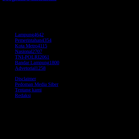
6 Agustus 2026
KATEGORI POPULER
Lampung
4642
Pemerintahan
4354
Kota Metro
4115
Nasional
2707
TNI-POLRI
2061
Bandar Lampung
1800
Advetorial
1258
Disclaimer
Pedoman Media Siber
Tentang kami
Redaksi
© Time7Newss.com