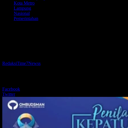
Kota Metro
Lampung
Nasional
Pemerintahan
Kota Metro Raih Nilai Tertinggi
Kepatuhan Penyelenggaraan Pelayanan
Publik Se-Provinsi Lampung
Oleh
RedaksiTime7Newss
-
15 Desember 2023
337
BERBAGI
Facebook
Twitter