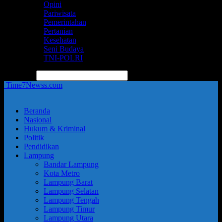
Opini
Pariwisata
Pemerintahan
Pertanian
Kesehatan
Seni Budaya
TNI-POLRI
pencarian
Time7Newss.com
Beranda
Nasional
Hukum & Kriminal
Politik
Pendidikan
Lampung
Bandar Lampung
Kota Metro
Lampung Barat
Lampung Selatan
Lampung Tengah
Lampung Timur
Lampung Utara