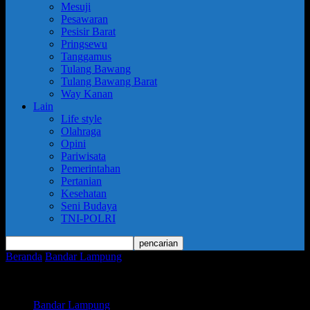
Mesuji
Pesawaran
Pesisir Barat
Pringsewu
Tanggamus
Tulang Bawang
Tulang Bawang Barat
Way Kanan
Lain
Life style
Olahraga
Opini
Pariwisata
Pemerintahan
Pertanian
Kesehatan
Seni Budaya
TNI-POLRI
Beranda
Bandar Lampung
Kota Metro Raih Nilai Tertinggi
Kepatuhan Penyelenggaraan Pelayanan Publik Se-Provinsi
Lampung
Bandar Lampung