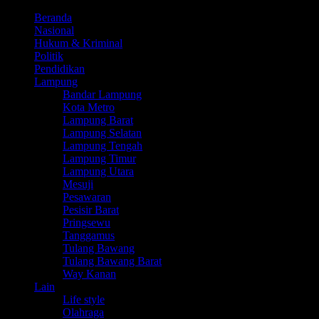
Beranda
Nasional
Hukum & Kriminal
Politik
Pendidikan
Lampung
Bandar Lampung
Kota Metro
Lampung Barat
Lampung Selatan
Lampung Tengah
Lampung Timur
Lampung Utara
Mesuji
Pesawaran
Pesisir Barat
Pringsewu
Tanggamus
Tulang Bawang
Tulang Bawang Barat
Way Kanan
Lain
Life style
Olahraga