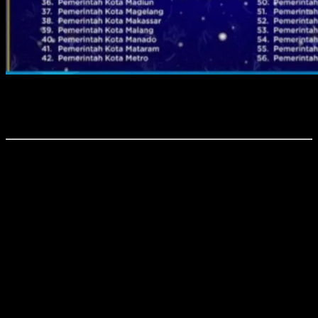
Foto : Kota Metro Raih Penghargaan Penilaian Tertinggi
Kepatuhan Penyelenggaraan Pelayanan Publik Se-Provinsi
Lampung.
Time7Newss.com, Kota Metro.
Wali Kota Metro, dr. H.Wahdi, Sp.OG(K), M.H mengucapkan
terimakasih dan memberikan apresiasi kepada semua pihak yang
sudah bergotong-royong mewujudkan pelayanan publik yang
terbaik untuk masyarakat Metro.
“
Iya, Tentunya kami Pemerintah Kota Metro, mengucapkan
terimakasih kepada Forkopimda, DPRD Kota Metro, Stakeholder,
Swasta dan seluruh lapisan masyarakat, yang telah bersama-sama
mewujudkan pelayanan terbaik untuk kita nikmati bersama, salah
satu wujudnya adalah melalui Mal Pelayanan Publik (MPP),
” ucap
Wahdi.