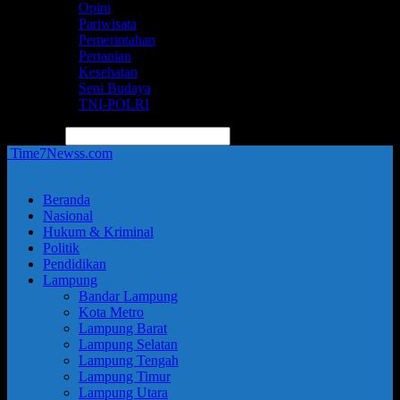
Opini
Pariwisata
Pemerintahan
Pertanian
Kesehatan
Seni Budaya
TNI-POLRI
pencarian
Time7Newss.com
Beranda
Nasional
Hukum & Kriminal
Politik
Pendidikan
Lampung
Bandar Lampung
Kota Metro
Lampung Barat
Lampung Selatan
Lampung Tengah
Lampung Timur
Lampung Utara