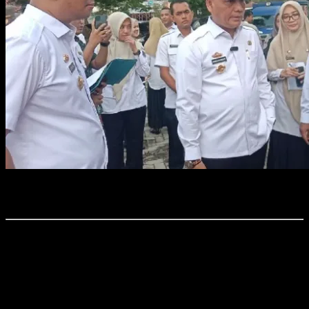
Foto : Wali Kota dan Wakil Wali Kota Metro Bambang Rafieq cek
kendaraan dinas di lingkungan Pemkot Metro.
Time7Newss.com, Kota Metro
Wali Kota Metro Bambang Iman Santoso bersama Wakil Wali Kota M.
Rafieq Adi Pradana melakukan pengecekan kendaraan dinas di halaman
Wisma Haji, Kota Metro, pada Rabu (5/3/2025).