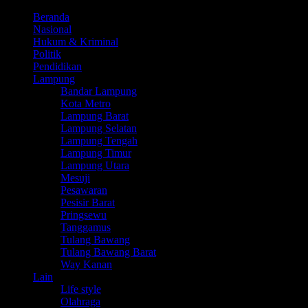
Beranda
Nasional
Hukum & Kriminal
Politik
Pendidikan
Lampung
Bandar Lampung
Kota Metro
Lampung Barat
Lampung Selatan
Lampung Tengah
Lampung Timur
Lampung Utara
Mesuji
Pesawaran
Pesisir Barat
Pringsewu
Tanggamus
Tulang Bawang
Tulang Bawang Barat
Way Kanan
Lain
Life style
Olahraga