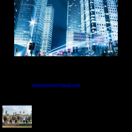
Redaksi Time7newss.com memberikan Informasi kepada Publik
secara cepat, Akurat, Cerdas, Responsif dan Profesional. WhatsApp
: 081278071527
Hubungi kami:
timetujunews@gmail.com
BERITA LEBIH