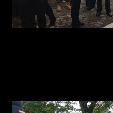
Foto : Wali Kota Metro Bambang saat cek kendaraan dinas di
Dalam pengecekan tersebut, ditemukan beberapa permasalahan, di
antaranya STNK kendaraan dinas yang mati pajak serta plat nomor
kendaraan yang buram atau bahkan ditutup hitam. Wali Kota menegaskan
agar kendaraan yang tidak sesuai ketentuan segera diperbaiki dan diganti
dengan plat merah resmi milik Pemerintah Kota Metro.
“
Para ASN yang menggunakan kendaraan dinas harus merawatnya dengan
baik. Kendaraan ini bukan milik pribadi, hanya dipinjamkan untuk tugas
dinas,
” ujar Bambang Iman Santoso.