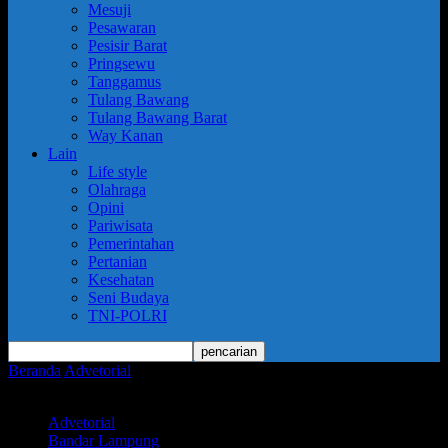
Mesuji
Pesawaran
Pesisir Barat
Pringsewu
Tanggamus
Tulang Bawang
Tulang Bawang Barat
Way Kanan
Lain
Life style
Olahraga
Opini
Pariwisata
Pemerintahan
Pertanian
Kesehatan
Seni Budaya
TNI-POLRI
Beranda
Advetorial
Cek Randis, Wali Kota Bambang Ingatkan
Rawat dan Taat Pajak
Advetorial
Bandar Lampung