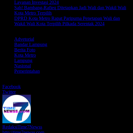
Layanan Investasi 2024
Sah! Bambang-Rafieq Ditetapkan Jadi Wali dan Wakil Wali
Kota Metro Terpilih
DPRD Kota Metro Rapat Paripurna Penetapan Wali dan
Wakil Wali Kota Terpilih Pilkada Serentak 2024
LABEL
Advetorial
Bandar Lampung
Berita Foto
Kota Metro
Lampung
Nasional
Pemerintahan
BERBAGI
Facebook
Twitter
RedaksiTime7Newss
http://time7newss.com