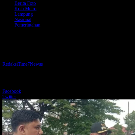
Berita Foto
Kota Metro
Lampung
Nasional
Pemerintahan
Cek Randis, Wali Kota Bambang
Ingatkan Rawat dan Taat Pajak
Oleh
RedaksiTime7Newss
-
5 Maret 2025
553
BERBAGI
Facebook
Twitter