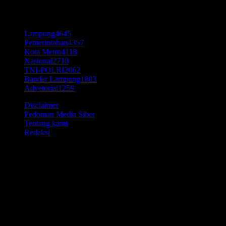
KATEGORI POPULER
Lampung
4645
Pemerintahan
4357
Kota Metro
4118
Nasional
2710
TNI-POLRI
2062
Bandar Lampung
1803
Advetorial
1259
Disclaimer
Pedoman Media Siber
Tentang kami
Redaksi
© Time7Newss.com