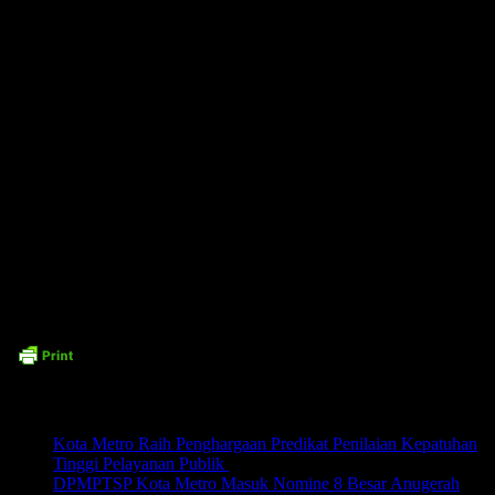
masyarakat dalam kepatuhan membayar pajak. “
Pajak yang kita bayar
akan kembali kepada masyarakat untuk mendukung pembangunan
,”
tambahnya.
Wakil Wali Kota Metro, M. Rafieq Adi Pradana, menekankan bahwa
kendaraan dinas harus digunakan sesuai keperluan dan tidak dibiarkan
menganggur di rumah. “Jika tidak dipakai, sebaiknya kendaraan dinas
disimpan di kantor atau rumah dinas agar lebih terawat,” tegasnya.
Pemeriksaan ini diharapkan dapat meningkatkan kedisiplinan ASN dalam
merawat aset pemerintah dan memastikan kendaraan dinas selalu siap
digunakan untuk melayani masyarakat
Time7Newss.com (ADV).
Related posts:
Kota Metro Raih Penghargaan Predikat Penilaian Kepatuhan
Tinggi Pelayanan Publik
DPMPTSP Kota Metro Masuk Nomine 8 Besar Anugerah