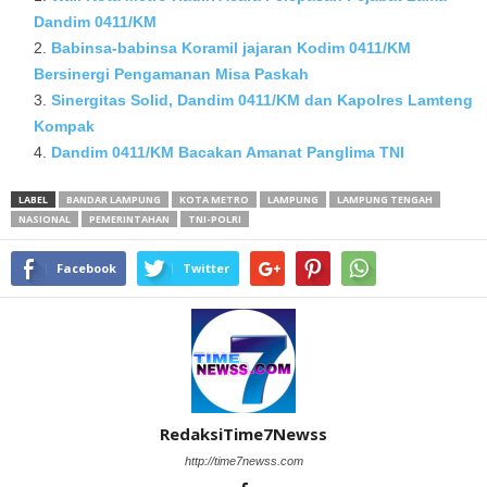
Dandim 0411/KM
Babinsa-babinsa Koramil jajaran Kodim 0411/KM
Bersinergi Pengamanan Misa Paskah
Sinergitas Solid, Dandim 0411/KM dan Kapolres Lamteng
Kompak
Dandim 0411/KM Bacakan Amanat Panglima TNI
LABEL
BANDAR LAMPUNG
KOTA METRO
LAMPUNG
LAMPUNG TENGAH
NASIONAL
PEMERINTAHAN
TNI-POLRI
Facebook
Twitter
RedaksiTime7Newss
http://time7newss.com