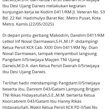
Ibu Desi Ujang Darwis melakukan kegiatan
kunjungan kerja ke Kodim 0411/KM Jl. Veteran No. 53
Bd. 22 Kel. Hadimulyo Barat Kec. Metro Pusat, Kota
Metro. Kamis (22/05/2025)
Di depan pintu gerbang Makodim, Dandim 0411/KM
Letkol Inf Noval Darmawan,S.H.,M.I.P. didampingi
Ketua Persit KCK Cab. XXXI Dim 0411/KM Ny. Dian
Noval Darmawan, tampak menyambut langsung
Pangdam II/Sriwijaya Mayjen TNI Ujang
Darwis,M.D.A. dan Ketua Persit Daerah II/Sriwijaya
Ibu Desi Ujang Darwis.
Terlihat hadir mendampingi Pangdam II/Sriwijaya
beserta ibu, Danrem 043/Gatam Lampung Brigjen
TNI Rikas Hidayatullah,S.E.,M.M. berserta Ketua
Koorcabrem 043/Gatam Ibu Hanny Rikas
Hidayatullah, Wakil Ketua Persit KCK PD II/Swj Ny.