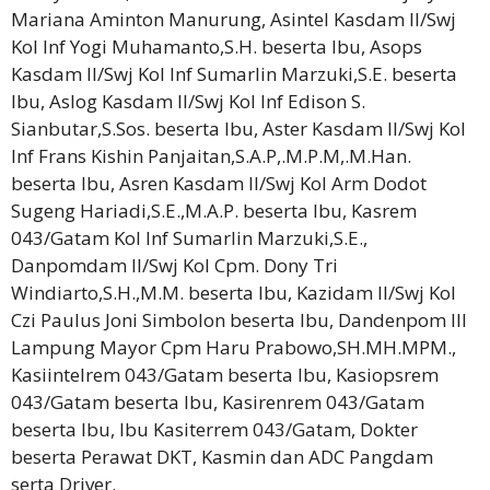
Mariana Aminton Manurung, Asintel Kasdam II/Swj
Kol Inf Yogi Muhamanto,S.H. beserta Ibu, Asops
Kasdam II/Swj Kol Inf Sumarlin Marzuki,S.E. beserta
lbu, Aslog Kasdam II/Swj Kol lnf Edison S.
Sianbutar,S.Sos. beserta lbu, Aster Kasdam II/Swj Kol
lnf Frans Kishin Panjaitan,S.A.P,.M.P.M,.M.Han.
beserta lbu, Asren Kasdam II/Swj Kol Arm Dodot
Sugeng Hariadi,S.E.,M.A.P. beserta lbu, Kasrem
043/Gatam Kol Inf Sumarlin Marzuki,S.E.,
Danpomdam II/Swj Kol Cpm. Dony Tri
Windiarto,S.H.,M.M. beserta lbu, Kazidam II/Swj Kol
Czi Paulus Joni Simbolon beserta lbu, Dandenpom III
Lampung Mayor Cpm Haru Prabowo,SH.MH.MPM.,
Kasiintelrem 043/Gatam beserta Ibu, Kasiopsrem
043/Gatam beserta Ibu, Kasirenrem 043/Gatam
beserta Ibu, Ibu Kasiterrem 043/Gatam, Dokter
beserta Perawat DKT, Kasmin dan ADC Pangdam
serta Driver.