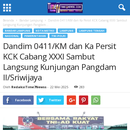
Beranda
Bandar Lampung
Dandim 0411/KM dan Ka Persit KCK Cabang XXXI Sambut
Langsung Kunjungan Pangdam...
BANDAR LAMPUNG
KOTA METRO
LAMPUNG
LAMPUNG TENGAH
NASIONAL
PEMERINTAHAN
TNI-POLRI
Dandim 0411/KM dan Ka Persit
KCK Cabang XXXI Sambut
Langsung Kunjungan Pangdam
II/Sriwijaya
Oleh
RedaksiTime7Newss
-
22 Mei 2025
283
Facebook
Twitter