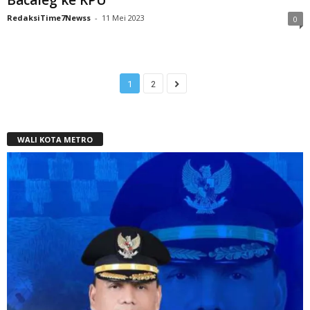
RedaksiTime7Newss
-
11 Mei 2023
0
1
2
WALI KOTA METRO