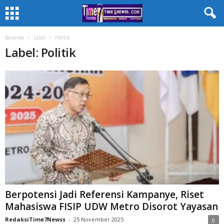
Beranda
Label
Politik
Label: Politik
Berpotensi Jadi Referensi Kampanye, Riset
Mahasiswa FISIP UDW Metro Disorot Yayasan
RedaksiTime7Newss
-
25 November 2025
0